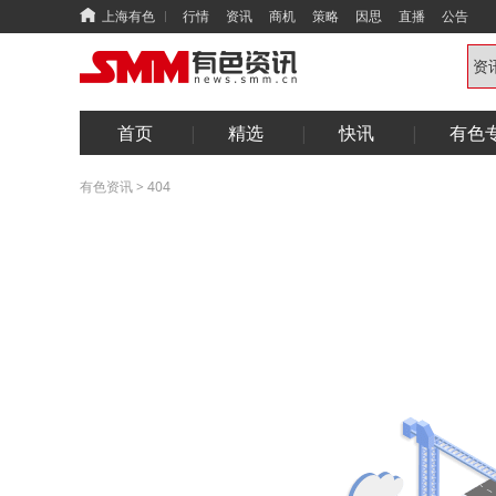
上海有色
行情
资讯
商机
策略
因思
直播
公告
首页
精选
快讯
有色
有色资讯
>
404