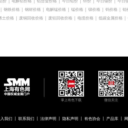
铝价
|
电解铝价格
|
铝合金价格
|
今日铅价
|
锌价
|
今日锡价
|
今日
|
钢铁价格
|
钢材价格
|
电解锰价格
|
锰价格
|
锑价格
|
钨价格
|
钼
稀土价格
|
废铜回收价格
|
废铝回收价格
|
电缆价格
|
低碳金属价格
|
掌上有色下载
微信关注
加入我们
联系我们
法律声明
隐私声明
有色协会
产品库