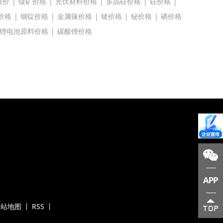
镍价
|
镍矿价格
|
光伏材料价格
|
多晶硅价格
|
硅价格
|
价格
|
铟锭价格
|
金属镓价格
|
锗价格
|
铋价格
|
硒价格
锂电池原料价格
|
碳酸锂价格
网站地图
RSS