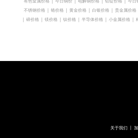
有色金属价格
|
今日铜价
|
电解铜价格
|
铝锭价格
|
今日
不锈钢价格
|
铬价格
|
黄金价格
|
白银价格
|
贵金属价格
|
碲价格
|
镁价格
|
钛价格
|
半导体价格
|
小金属价格
|
关于我们