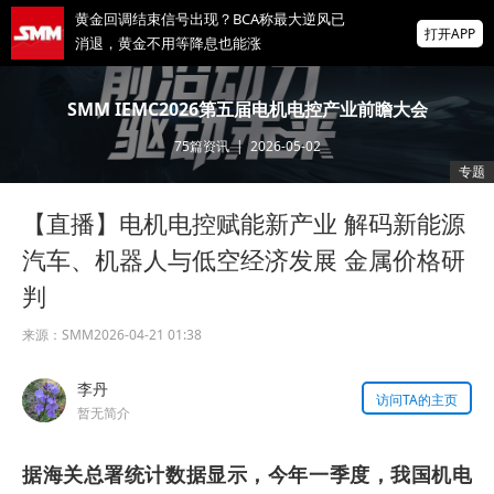
黄金回调结束信号出现？BCA称最大逆风已
打开APP
消退，黄金不用等降息也能涨
今晚非农来袭！华尔街预测“打架”：1.8万还
SMM IEMC2026第五届电机电控产业前瞻大会
是8万人？市场押注大波动
75
篇资讯
|
2026-05-02
磷酸铁锂+钠离子电池！河北沧州
专题
100MW/400MWh混合储能EPC招标
掌上有色
【直播】电机电控赋能新产业 解码新能源
为有色行业打造的神器
汽车、机器人与低空经济发展 金属价格研
判
来源：
SMM
2026-04-21 01:38
李丹
访问TA的主页
暂无简介
据海关总署统计数据显示，今年一季度，我国机电