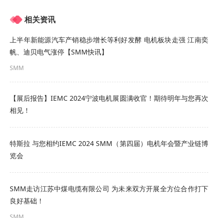
低空经济作为国家着力培育的新增长引擎，其发展
相关资讯
受政策导向与技术成熟度双重影响，当前亟需在动
态的政策环境中明晰产业路径，攻克关键零部件技
上半年新能源汽车产销稳步增长等利好发酵 电机板块走强 江南奕
帆、迪贝电气涨停【SMM快讯】
术难关，并务实拓展在农林、工业等领域的规模化
SMM
应用场景。
为推动解决
上述跨行业共性难题，打通产业链上下
【展后报告】IEMC 2024宁波电机展圆满收官！期待明年与您再次
相见！
游堵点难点，促进产业协同创新与资源高效对接，4
月16日-4月17日，由上海有色网信息科技股份有限
特斯拉 与您相约IEMC 2024 SMM（第四届）电机年会暨产业链博
公司（SMM）、山东爱思信息科技有限公司主办，
览会
上汽集团创新研究开发总院、上海汽车集团金控管
理有限公司、东莞市鑫华翼自动化科技有限公司协
SMM走访江苏中煤电缆有限公司 为未来双方开展全方位合作打下
办，上海嘉朗实业有限公司、泰科电子有限公司、
良好基础！
赣州市稀土新材料及应用集群、宁波招宝磁业股份
SMM