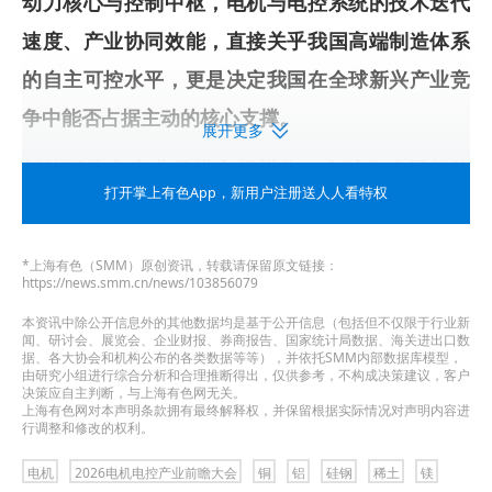
动力核心与控制中枢，电机与电控系统的技术迭代
速度、产业协同效能，直接关乎我国高端制造体系
的自主可控水平，更是决定我国在全球新兴产业竞
争中能否占据主动的核心支撑。
展开更多
新能源汽车产业已进入规模化、全球化发展新阶
打开掌上有色App
，新用户注册送人人看特权
段，在持续成为重要增长引擎的同时，也面临供应
链韧性构建、新材料应用及下一代技术路径探索等
*上海有色（SMM）原创资讯，转载请保留原文链接：
深层挑战。
https://news.smm.cn/news/103856079
本资讯中除公开信息外的其他数据均是基于公开信息（包括但不仅限于行业新
机器人产业正处于技术创新与市场开拓的关键培育
闻、研讨会、展览会、企业财报、券商报告、国家统计局数据、海关进出口数
据、各大协会和机构公布的各类数据等等），并依托SMM内部数据库模型，
期，亟待明确发展方向、突破核心部件瓶颈、连通
由研究小组进行综合分析和合理推断得出，仅供参考，不构成决策建议，客户
决策应自主判断，与上海有色网无关。
市场资源以化解产能闲置与投资疑虑，推动行业需
上海有色网对本声明条款拥有最终解释权，并保留根据实际情况对声明内容进
行调整和修改的权利。
求快速扩张。
电机
2026电机电控产业前瞻大会
铜
铝
硅钢
稀土
镁