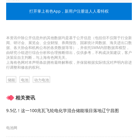
作为锂电正极材料龙头企业，当升科技在三元材料
打开掌上有色App
，新用户注册送人人看特权
领域技术积累深厚，其高镍和超高镍多元材料持续
领跑行业发展，续航、安全、寿命、效率以及低温
本资讯中除公开信息外的其他数据均是基于公开信息（包括但不仅限于行业新
闻、研讨会、展览会、企业财报、券商报告、国家统计局数据、海关进出口数
性能指标全面提升，技术性能指标处于国际领先水
据、各大协会和机构公布的各类数据等等），并依托SMM内部数据库模型，
由研究小组进行综合分析和合理推断得出，仅供参考，不构成决策建议，客户
平；中镍高电压多元材料实现了5、6、7、8系全覆
决策应自主判断，与上海有色网无关。
上海有色网对本声明条款拥有最终解释权，并保留根据实际情况对声明内容进
盖，技术不断迭代升级，成为业界标杆。
行调整和修改的权利。
产品出货方面，公司国际客户占比在同行企业处于
储能
电池
动力电池
领先水平，通过与LGES、SK on、三星SDI、
相关资讯
Murata等国际锂电巨头建立深度战略合作关系，配
9.5亿！这一100兆瓦飞轮电化学混合储能项目落地辽宁昌图
套进入大众、现代、戴姆勒、宝马等海外高端新能
源车企供应链，多款三元材料产品销量同比实现大
电池网
幅增长。尤其是公司2025年与LG、SK两家国际客户