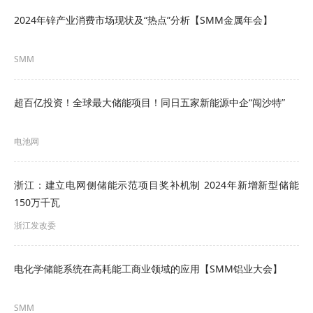
签署三年长期供货协议，按照约定未来将向这两家
2024年锌产业消费市场现状及“热点”分析【SMM金属年会】
电池企业提供超过20万吨三元正极材料，这为其未
SMM
来业绩增长增添了重要砝码。
同时，当升科技也在加快其三元材料产能建设，芬
超百亿投资！全球最大储能项目！同日五家新能源中企“闯沙特”
兰基地一期年产6万吨高镍多元材料项目已开工建
电池网
设，预计2026年下半年部分产线建成投产，这将为
公司后续抢占更多海外市场订单提供坚实保障，不
浙江：建立电网侧储能示范项目奖补机制 2024年新增新型储能
断巩固三元业务基石。
150万千瓦
浙江发改委
铁锂业务同比大增，开辟第二增长曲线
当升科技在不断巩固三元材料业务的同时，精准研
电化学储能系统在高耗能工商业领域的应用【SMM铝业大会】
判市场变化，紧紧抓住
磷酸铁锂
正极材料应用扩
SMM
大、需求激增的市场机遇，快速切入磷酸铁锂赛