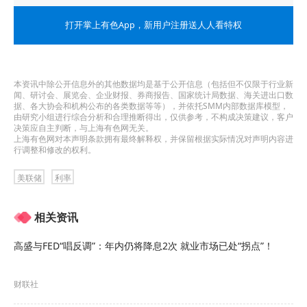
由于伊朗冲突引发能源价格飙升，美联储两大政策
打开掌上有色App
，新用户注册送人人看特权
目标均面临新的风险。本月早些时候，美联储决定
维持利率不变。此后，一些官员开始对通胀表达新
的担忧，而另一些则主张在评估这场已持续一个月
本资讯中除公开信息外的其他数据均是基于公开信息（包括但不仅限于行业新
闻、研讨会、展览会、企业财报、券商报告、国家统计局数据、海关进出口数
的冲突影响时保持耐心。
据、各大协会和机构公布的各类数据等等），并依托SMM内部数据库模型，
由研究小组进行综合分析和合理推断得出，仅供参考，不构成决策建议，客户
决策应自主判断，与上海有色网无关。
“围绕通胀未来路径的不确定性很高，”
威廉姆斯表
上海有色网对本声明条款拥有最终解释权，并保留根据实际情况对声明内容进
行调整和修改的权利。
示。
美联储
利率
他预计，未来几个月总体通胀将因能源价格大幅上
相关资讯
涨而走高。但如果中东地区敌对行动结束、价格回
落，这一上涨趋势将在今年晚些时候部分逆转。
高盛与FED“唱反调”：年内仍将降息2次 就业市场已处“拐点”！
威廉姆斯预计，到2026年底通胀率将达到2.75%
，
财联社
其中部分原因正是能源价格的上升。“这意味着油价