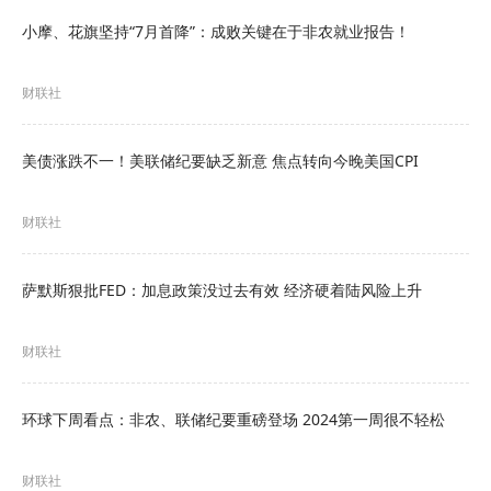
不会完全回落到年初的水平，”他在演讲后对记者表
小摩、花旗坚持“7月首降”：成败关键在于非农就业报告！
示。不过他也补充称，仍在密切关注能源成本上升
财联社
是否会进一步推高其他商品和服务价格。
这位纽约联储主席还表示，
他预计今年美国经济将
美债涨跌不一！美联储纪要缺乏新意 焦点转向今晚美国CPI
增长2.5%
，动力来自财政政策支持、有利的金融环
财联社
境以及对人工智能的投资。他指出，当前劳动力市
场“释放出一种不寻常的混合信号”，但在经济增长加
萨默斯狠批FED：加息政策没过去有效 经济硬着陆风险上升
快的背景下，失业率应会小幅下降。
财联社
就在同一天稍早前，美联储主席杰罗姆·鲍威尔
（Jerome Powell）表示，现在评估伊朗冲突对经
环球下周看点：非农、联储纪要重磅登场 2024第一周很不轻松
济的影响“为时尚早”，并称当前货币政策处于“良好
位置”。
财联社