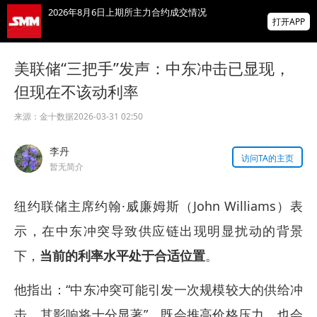
2026年8月6日上期所主力合约成交情况
打开APP
2026年8月6日上期所主力合约成交情况
美联储“三把手”发声：中东冲击已显现，
但现在不该动利率
上海五锐金属 璀璨亮相 SME 2026上海金属
周
来源：
金十数据
2026-03-31 02:50
掌上有色
李丹
为有色行业打造的神器
访问TA的主页
暂无简介
纽约联储主席约翰·威廉姆斯（John Williams）表
示，在中东冲突导致供应链出现明显扰动的背景
下，
当前的利率水平处于合适位置
。
他指出：“中东冲突可能引发一次规模较大的供给冲
击，其影响将十分显著”，既会推高价格压力，也会