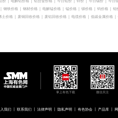
铝价
|
电解铝价格
|
铝合金价格
|
今日铅价
|
锌价
|
今日锡价
|
今日
|
钢铁价格
|
钢材价格
|
电解锰价格
|
锰价格
|
锑价格
|
钨价格
|
钼
稀土价格
|
废铜回收价格
|
废铝回收价格
|
电缆价格
|
低碳金属价格
|
掌上有色下载
微信关注
加入我们
联系我们
法律声明
隐私声明
有色协会
产品库