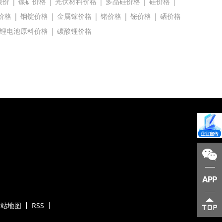
镍价
|
镍矿价格
|
光伏材料价格
|
多晶硅价格
|
硅价格
|
价格
|
铟锭价格
|
金属镓价格
|
锗价格
|
铋价格
|
硒价格
锂电池原料价格
|
碳酸锂价格
网站地图
RSS