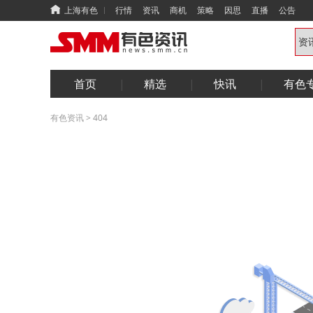
上海有色
行情
资讯
商机
策略
因思
直播
公告
首页
精选
快讯
有色
有色资讯
>
404