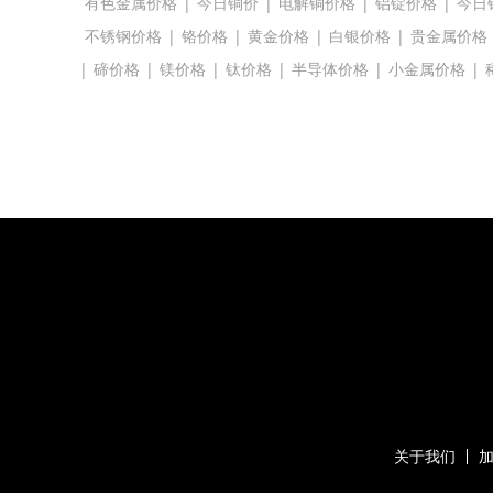
有色金属价格
|
今日铜价
|
电解铜价格
|
铝锭价格
|
今日
不锈钢价格
|
铬价格
|
黄金价格
|
白银价格
|
贵金属价格
|
碲价格
|
镁价格
|
钛价格
|
半导体价格
|
小金属价格
|
关于我们