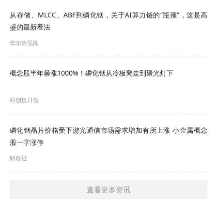
长光华芯表示，公司本次向关联方增资系为了保障
从存储、MLCC、ABF到磷化铟，关于AI算力链的“瓶颈”，这是高
星沅光电的产线建设与日常运营资金需求，加快开
盛的最新看法
发高端磷化铟激光器芯片、器件及相关模块、子系
华尔街见闻
统，提升公司核心竞争力。
概念股半年暴涨1000%！磷化铟从冷板凳走到聚光灯下
业绩表现方面，截至2025年度，星沅光电亏损
15.28万元。
科创板日报
磷化铟晶片价格受下游光通信市场需求增加有所上涨 小金属概念
股一字涨停
财联社
查看更多资讯
中国民族贸易促进会理事会常务理事支培元在接受
《科创板日报》记者采访时表示，从长光华芯披露