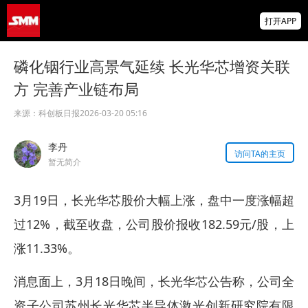
SMM：从扩张到重构——锌冶炼厂合金化转
打开APP
型的机遇、困局与突围路径
本钢机制公司（恒泰）钢丝绳采购招标公告
磷化铟行业高景气延续 长光华芯增资关联
方 完善产业链布局
掌上有色
为有色行业打造的神器
来源：
科创板日报
2026-03-20 05:16
李丹
访问TA的主页
暂无简介
3月19日，长光华芯股价大幅上涨，盘中一度涨幅超
过12%，截至收盘，公司股价报收182.59元/股，上
涨11.33%。
消息面上，3月18日晚间，长光华芯公告称，公司全
资子公司苏州长光华芯半导体激光创新研究院有限