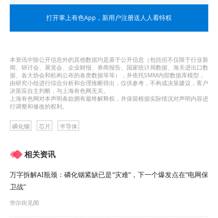
增资加码高端磷化铟激光器芯片
打开掌上有色App
，新用户注册送人人看特权
公开信息显示，星沅光电于2025年11月14日完成工
商注册登记，主营业务为开发高端磷化铟激光器芯
本资讯中除公开信息外的其他数据均是基于公开信息（包括但不仅限于行业新
闻、研讨会、展览会、企业财报、券商报告、国家统计局数据、海关进出口数
片、器件及相关模块、子系统，用于AI数据中心光
据、各大协会和机构公布的各类数据等等），并依托SMM内部数据库模型，
由研究小组进行综合分析和合理推断得出，仅供参考，不构成决策建议，客户
通信、调频连续波激光雷达、光纤传感等领域。
决策应自主判断，与上海有色网无关。
上海有色网对本声明条款拥有最终解释权，并保留根据实际情况对声明内容进
行调整和修改的权利。
长光华芯董事长、总经理闵大勇担任星沅光电董
事，公司副董事长、常务副总经理王俊先生担任星
磷化铟
芯片
半导体
沅光电监事，公司全资子公司苏州长光华芯半导体
相关资讯
激光创新研究院有限公司此前持有星沅光电20%的
万字拆解AI瓶颈：磷化铟紧缺已是“灾难”，下一个爆发点在“电网保
股权，星沅光电为公司的关联方，本次增资构成关
卫战”
联交易。
华尔街见闻