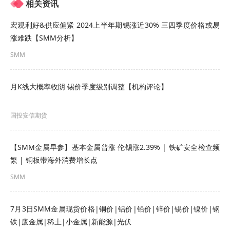
相关资讯
宏观利好&供应偏紧 2024上半年期锡涨近30% 三四季度价格或易
涨难跌【SMM分析】
SMM
月K线大概率收阴 锡价季度级别调整【机构评论】
国投安信期货
【SMM金属早参】基本金属普涨 伦锡涨2.39% | 铁矿安全检查频
繁 | 铜板带海外消费增长点
SMM
》查看SMM锡现货报价
7月3日SMM金属现货价格|铜价|铝价|铅价|锌价|锡价|镍价|钢
》订购查看SMM金属现货历史价格
铁|废金属|稀土|小金属|新能源|光伏