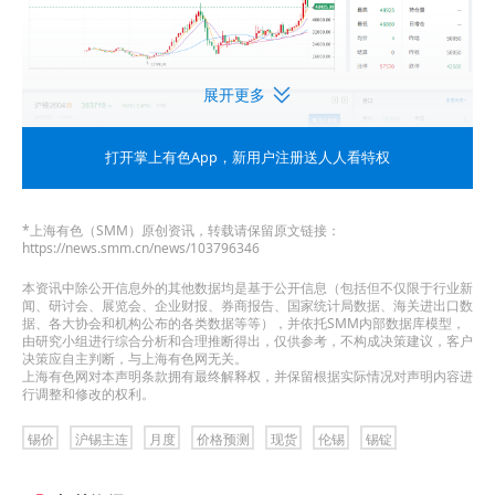
展开更多
打开掌上有色App
，新用户注册送人人看特权
*上海有色（SMM）原创资讯，转载请保留原文链接：
https://news.smm.cn/news/103796346
》点击查看SMM期货数据看板
本资讯中除公开信息外的其他数据均是基于公开信息（包括但不仅限于行业新
闻、研讨会、展览会、企业财报、券商报告、国家统计局数据、海关进出口数
据、各大协会和机构公布的各类数据等等），并依托SMM内部数据库模型，
现货方面
由研究小组进行综合分析和合理推断得出，仅供参考，不构成决策建议，客户
决策应自主判断，与上海有色网无关。
上海有色网对本声明条款拥有最终解释权，并保留根据实际情况对声明内容进
锡价2月涨8.34%3月以来已跌逾%
行调整和修改的权利。
锡价
沪锡主连
月度
价格预测
现货
伦锡
锡锭