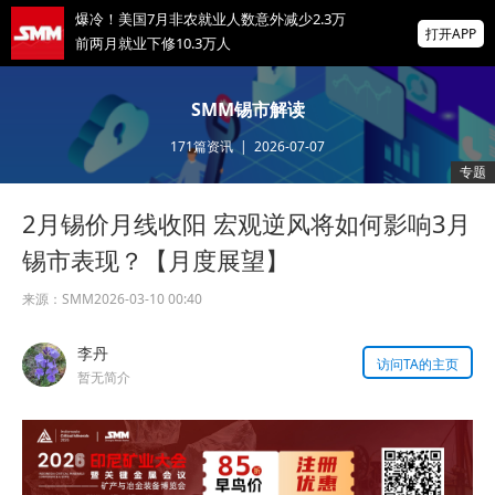
爆冷！美国7月非农就业人数意外减少2.3万
打开APP
前两月就业下修10.3万人
非农爆冷打击加息预期，美股高开，光通信
SMM锡市解读
概念股普涨，现货黄金突破4350
171
篇资讯
|
2026-07-07
北京楼市新政：非京籍五环内社保满1年即可
专题
购房 适度提高公积金最高贷款额度
2月锡价月线收阳 宏观逆风将如何影响3月
掌上有色
为有色行业打造的神器
锡市表现？【月度展望】
来源：
SMM
2026-03-10 00:40
李丹
访问TA的主页
暂无简介