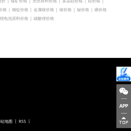
镍价
|
镍矿价格
|
光伏材料价格
|
多晶硅价格
|
硅价格
|
价格
|
铟锭价格
|
金属镓价格
|
锗价格
|
铋价格
|
硒价格
锂电池原料价格
|
碳酸锂价格
网站地图
RSS