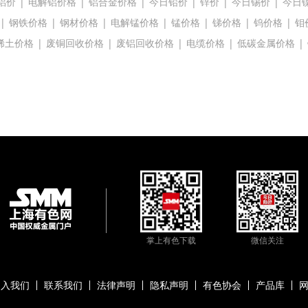
铝价
|
电解铝价格
|
铝合金价格
|
今日铅价
|
锌价
|
今日锡价
|
今日
|
钢铁价格
|
钢材价格
|
电解锰价格
|
锰价格
|
锑价格
|
钨价格
|
钼
稀土价格
|
废铜回收价格
|
废铝回收价格
|
电缆价格
|
低碳金属价格
|
掌上有色下载
微信关注
加入我们
联系我们
法律声明
隐私声明
有色协会
产品库