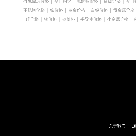
有色金属价格
|
今日铜价
|
电解铜价格
|
铝锭价格
|
今日
不锈钢价格
|
铬价格
|
黄金价格
|
白银价格
|
贵金属价格
|
碲价格
|
镁价格
|
钛价格
|
半导体价格
|
小金属价格
|
关于我们