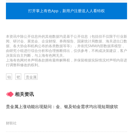
证监局有关负责同志，龙头企业、期货公司和媒体
打开掌上有色App
，新用户注册送人人看特权
等相关代表现场见证铂、钯期货挂牌上市。当日上
午9时，铂、钯期货正式挂牌交易。
本资讯中除公开信息外的其他数据均是基于公开信息（包括但不仅限于行业新
段德炳在致辞中表示，铂、钯作为铂族金属中具有
闻、研讨会、展览会、企业财报、券商报告、国家统计局数据、海关进出口数
据、各大协会和机构公布的各类数据等等），并依托SMM内部数据库模型，
广泛应用、战略作用突出、市场体量较大的典型品
由研究小组进行综合分析和合理推断得出，仅供参考，不构成决策建议，客户
决策应自主判断，与上海有色网无关。
种，在汽车尾气治理、发展风电、支撑氢能等绿色
上海有色网对本声明条款拥有最终解释权，并保留根据实际情况对声明内容进
行调整和修改的权利。
清洁能源产业中发挥着关键作用。铂、钯期货和期
铂
钯
贵金属
权的上市交易，不但有利于铂族金属产业链上下游
企业防控风险、稳定经营、妥善应对市场频繁波动
相关资讯
带来的冲击，而且有利于提高资源市场化配置效
贵金属上涨动能出现疑问：金、银及铂金需求均出现短期疲软
率，营造产业发展的良好秩序与环境，助推行业高
质量发展。同时，将更好地发挥“风向标”作用，规范
财联社
铂、钯产品定价体系，有效提升我国铂族金属产业