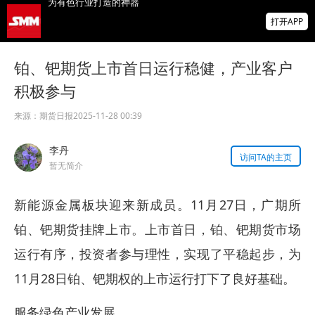
爆冷！美国7月非农就业人数意外减少2.3万
打开APP
前两月就业下修10.3万人
非农爆冷打击加息预期，美股高开，光通信
铂、钯期货上市首日运行稳健，产业客户
概念股普涨，现货黄金突破4350
积极参与
北京楼市新政：非京籍五环内社保满1年即可
购房 适度提高公积金最高贷款额度
来源：
期货日报
2025-11-28 00:39
李丹
访问TA的主页
暂无简介
新能源金属板块迎来新成员。11月27日，广期所
铂、钯期货挂牌上市。上市首日，铂、钯期货市场
运行有序，投资者参与理性，实现了平稳起步，为
11月28日铂、钯期权的上市运行打下了良好基础。
服务绿色产业发展