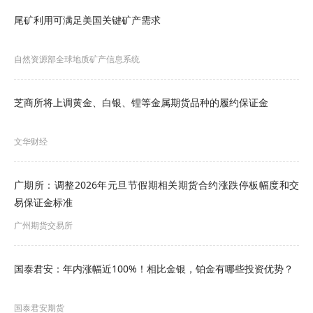
尾矿利用可满足美国关键矿产需求
的国际影响力和定价话语权。中国有色金属工业协
会将持续巩固并扩大与广期所的战略合作，继续支
自然资源部全球地质矿产信息系统
持广期所在有色金属期货衍生品服务绿色产业发展
方面提质增效。
芝商所将上调黄金、白银、锂等金属期货品种的履约保证金
“在各方大力支持下，广期所铂、钯期货成功上
文华财经
市。”高卫兵在致辞中表示，广期所将深入贯彻落实
党的二十届四中全会精神和证监会部署，始终立足
广期所：调整2026年元旦节假期相关期货合约涨跌停板幅度和交
易保证金标准
服务实体经济的根本宗旨，继续坚持以服务绿色发
广州期货交易所
展为抓手，根据产业实际，不断加大市场培育服务
力度，加强市场监管，防范市场风险，着力保障市
国泰君安：年内涨幅近100%！相比金银，铂金有哪些投资优势？
场安全平稳运行，更好服务绿色发展、粤港澳大湾
区建设及“一带一路”倡议，为加快经济社会发展全面
国泰君安期货