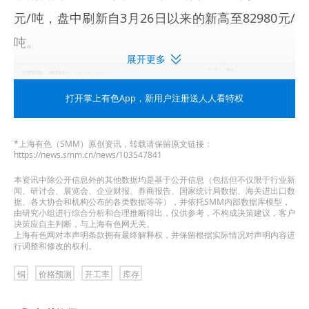
元/吨，盘中刷新自3月26日以来的新高至82980元/
吨。
展开更多
打开掌上有色App
，新用户注册送人人看特权
*上海有色（SMM）原创资讯，转载请保留原文链接：
https://news.smm.cn/news/103547841
本资讯中除公开信息外的其他数据均是基于公开信息（包括但不仅限于行业新
闻、研讨会、展览会、企业财报、券商报告、国家统计局数据、海关进出口数
据、各大协会和机构公布的各类数据等等），并依托SMM内部数据库模型，
由研究小组进行综合分析和合理推断得出，仅供参考，不构成决策建议，客户
决策应自主判断，与上海有色网无关。
上海有色网对本声明条款拥有最终解释权，并保留根据实际情况对声明内容进
行调整和修改的权利。
铜
价格预测
开工率
库存
》点击查看SMM期货数据看板