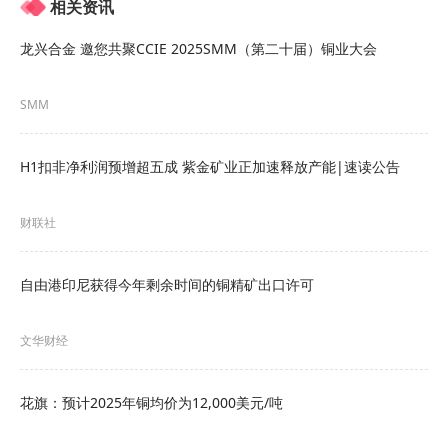
相关资讯
消息面
龙兴合金 邀您共聚CCIE 2025SMM（第二十届）铜业大会
自9月8日以来，Grasberg发生矿泄，事件发生已有
两人死亡，五人失踪。该事件导致全球第二大铜矿
SMM
停产两周，且市场开始交易其更大的影响。印尼自
由港公司2026年的产量可能比此前预估低35%(此前
H1扣非净利润预增超五成 紫金矿业正加速释放产能|速读公告
预估为17亿磅铜，黄金160万盎司)。
》点击查看详
财联社
情
9月24日，加拿大矿业公司 Hudbay Minerals 宣
自由港印尼获得今年剩余时间的铜精矿出口许可
布，由于秘鲁首都利马及全国多地抗议导致局势动
文华财经
荡，其位于秘鲁南部的 康斯坦西亚选矿厂
（Constancia mill）已临时停产，非必要人员也已
花旗：预计2025年铜均价为12,000美元/吨
撤离。公司强调，停产措施出于安全考虑，并表示