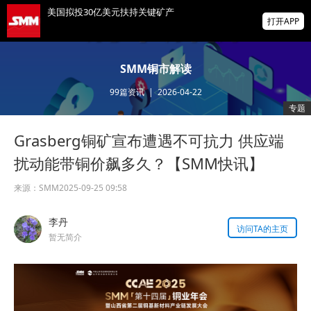
美国拟投30亿美元扶持关键矿产
打开APP
智利7月铜出口额同比增长22.7%
SMM铜市解读
99
篇资讯
|
2026-04-22
霍尔木兹海峡，重磅利好！“预计很快能达成
专题
协议，美国届时解除封锁”！金银油齐涨！
Grasberg铜矿宣布遭遇不可抗力 供应端
掌上有色
为有色行业打造的神器
扰动能带铜价飙多久？【SMM快讯】
来源：
SMM
2025-09-25 09:58
李丹
访问TA的主页
暂无简介