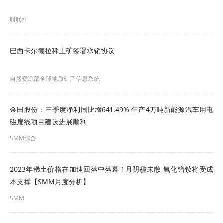
日线公司也在考虑在美国上市，以获得美国投资者
财联社
的资金，并已经向美国证券委员会提交了文件。
巴西卡尔德拉稀土矿签署承销协议
之前，公司最近在科罗索姆圈定了稀土元素异常以
及六个尚未经钻探验证的物探靶区，该矿金资源量
自然资源部全球地质矿产信息系统
已达110万盎司。
金田股份：三季度净利同比增641.49% 年产4万吨新能源汽车用电
与已探明角砾岩筒相比，金矿靶区中的4个规模相当
磁扁线项目建设进展顺利
或更大。附近的芒廷帕斯稀土矿说明了科罗索姆与
SMM综合
碳酸岩相关的稀土潜力。
2023年稀土价格在加速回落中落幕 1月阴霾未散 氧化镨钕将受成
最大2200N稀土异常被认为可能是碳酸岩体，其特
本支撑【SMM月度分析】
征与芒廷帕斯相似。该地区尚未进行钻探。
SMM
公司融集的资金可以支持多台钻机进行多矿种勘