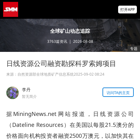
非农爆冷打击加息预期 美元周线两连跌 金属
打开APP
涨跌互现 贵金属周线大反攻【隔夜行情】
2026 SMM锌业大会圆满落幕！大咖云集 共
全球矿山动态追踪
寻锌行业破局发展新机遇
3763
篇资讯
|
2026-08-08
美国拟投30亿美元扶持关键矿产
专题
日线资源公司融资勘探科罗索姆项目
掌上有色
为有色行业打造的神器
来源：
自然资源部全球地质矿产信息系统
2025-09-02 08:24
李丹
访问TA的主页
暂无简介
据MiningNews.net网站报道，日线资源公司
（Dateline Resources）在美国以每股21.5澳分的
价格面向机构投资者融资2500万澳元，以加快其在