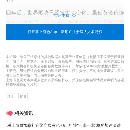
四年后，世界形势已经发生了变化。虽然黄金价连
展开更多
续创历史新高，但对于美国来说稀土供应更为重
要。
打开掌上有色App
，新用户注册送人人看特权
本次机构配售已经将日线公司的资金增至3500万澳
元，今年早些时候两次配售融集了140万澳元。
本资讯中除公开信息外的其他数据均是基于公开信息（包括但不仅限于行业新
闻、研讨会、展览会、企业财报、券商报告、国家统计局数据、海关进出口数
据、各大协会和机构公布的各类数据等等），并依托SMM内部数据库模型，
日线公司的科罗索姆项目获得了美国政府支持，特
由研究小组进行综合分析和合理推断得出，仅供参考，不构成决策建议，客户
决策应自主判断，与上海有色网无关。
朗普政府描述该项目具有国家安全和经济双重意
上海有色网对本声明条款拥有最终解释权，并保留根据实际情况对声明内容进
行调整和修改的权利。
义，尽管该项目因环境问题而存在法律风险。
稀土
矿业
日线公司的计划取决于1980年代的金矿许可证，公
相关资讯
司计划将稀土加入其中。
“稀土航母”0彩礼迎娶广晟有色 稀土行业“一南一北”格局加速演进
扩大美国融资