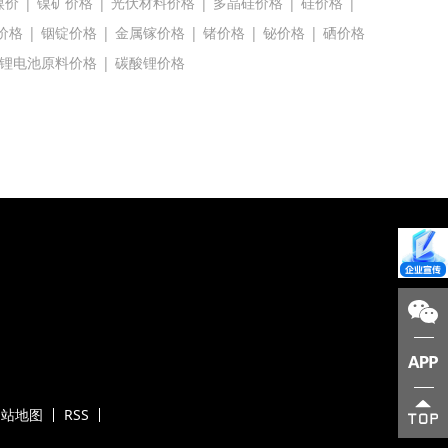
镍价
|
镍矿价格
|
光伏材料价格
|
多晶硅价格
|
硅价格
|
价格
|
铟锭价格
|
金属镓价格
|
锗价格
|
铋价格
|
硒价格
锂电池原料价格
|
碳酸锂价格
网站地图
RSS