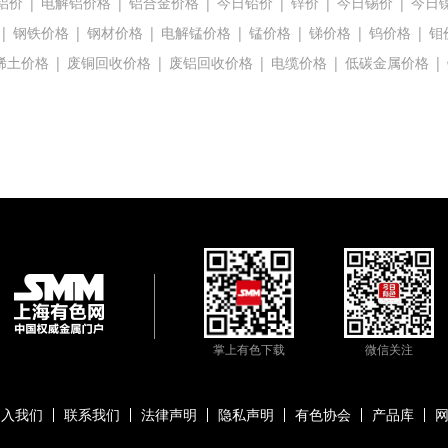
铝价
|
电解铝价格
|
铝合金价格
|
今日铅价
|
锌价
|
今日锡价
|
今日
|
钢铁价格
|
钢材价格
|
电解锰价格
|
锰价格
|
锑价格
|
钨价格
|
钼
稀土价格
|
废铜回收价格
|
废铝回收价格
|
电缆价格
|
低碳金属价格
|
掌上有色下载
微信关注
加入我们
联系我们
法律声明
隐私声明
有色协会
产品库