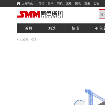
上海有色
行情
资讯
商机
策略
因思
直播
公告
首页
精选
快讯
有色
有色资讯
>
404