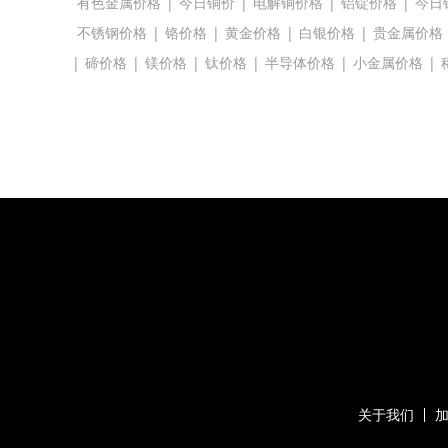
有色金属价格
|
今日铜价
|
电解铜价格
|
铝锭价格
|
今日
不锈钢价格
|
铬价格
|
黄金价格
|
白银价格
|
贵金属价格
|
碲价格
|
镁价格
|
钛价格
|
半导体价格
|
小金属价格
|
关于我们