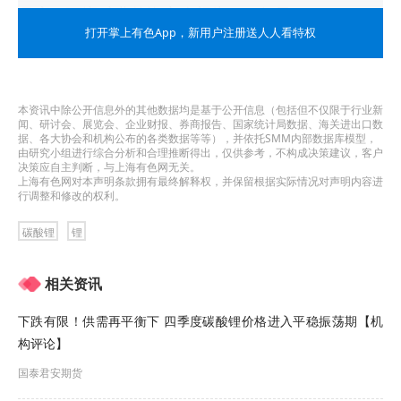
月底，万润矿业的资产净额为2.69亿元。
打开掌上有色App
，新用户注册送人人看特权
万润新能表示，本次股权转让事宜旨在进一步优化
公司资产结构，聚焦公司主营业务，提高资产运营
本资讯中除公开信息外的其他数据均是基于公开信息（包括但不仅限于行业新
效率，有利于增强公司整体盈利能力及竞争力。
闻、研讨会、展览会、企业财报、券商报告、国家统计局数据、海关进出口数
据、各大协会和机构公布的各类数据等等），并依托SMM内部数据库模型，
由研究小组进行综合分析和合理推断得出，仅供参考，不构成决策建议，客户
资料显示，万润新能是国内较早从事新能源电池正
决策应自主判断，与上海有色网无关。
上海有色网对本声明条款拥有最终解释权，并保留根据实际情况对声明内容进
极材料生产和研发的企业之一，主要生产锂离子动
行调整和修改的权利。
力电池、储能电池的正极材料及其前驱体，产品为
碳酸锂
锂
磷酸铁锂
、
磷酸铁
等。公司已先后多次表示，由于
相关资讯
碳酸锂等主要原材料市场价格波动巨大，公司主要
产品磷酸铁锂销售价格降幅大于单位成本降幅，拉
下跌有限！供需再平衡下 四季度碳酸锂价格进入平稳振荡期【机
构评论】
低了产品毛利率；与此同时，因产品价格下跌，公
国泰君安期货
司计提了存货跌价损失，进一步影响利润水平。