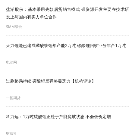
电池网注意到，12月10日，万润新能发布《关于开
盐湖股份：基本采用先款后货销售模式 镁资源开发主要在技术研
发上与国内有实力单位合作
展商品期货期权套期保值业务的公告》，在保证正
SMM综合
常生产经营的前提下，公司及合并报表范围内子公
司拟结合自身实际情况开展商品期货期权套期保值
天力锂能已建成磷酸铁锂年产能2万吨 碳酸锂回收业务年产1万吨
业务。
电池网
公告称，锂盐产品的价格波动对万润新能成本管控
造成较大影响，为应对和控制锂盐产品现货市场价
过剩格局持续 碳酸锂反弹略显乏力【机构评论】
格波动给公司生产经营带来的风险和影响，公司及
子公司拟开展商品期货期权套期保值业务，通过套
一德期货
期保值的避险机制有效控制原材料价格波动风险敞
口，提升公司抵御原材料价格波动风险能力，增强
科力远：1万吨碳酸锂正处于产能爬坡状态 不会低价定增
财务稳健性。
财联社