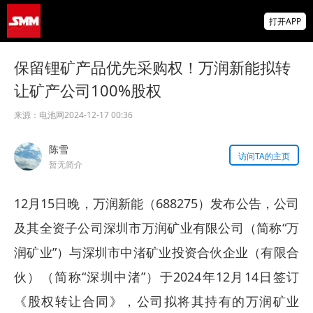
北方稀土：长期来看 随着新能源等增量需求
打开APP
持续释放稳步发展 稀土价格得到有力支撑
SMM新增菲律宾低品位红土镍矿价格点
保留锂矿产品优先采购权！万润新能拟转
让矿产公司100%股权
北京进一步优化房地产政策 房地产板块上涨
京投发展、金科股份涨停【SMM快讯】
来源：
电池网
2024-12-17 00:36
掌上有色
陈雪
为有色行业打造的神器
访问TA的主页
暂无简介
12月15日晚，万润新能（688275）发布公告，公司
及其全资子公司深圳市万润矿业有限公司（简称“万
润矿业”）与深圳市中渚矿业投资合伙企业（有限合
伙）（简称“深圳中渚”）于2024年12月14日签订
《股权转让合同》，公司拟将其持有的万润矿业