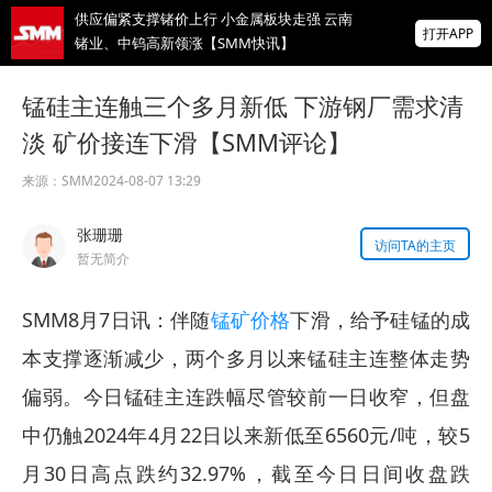
供应偏紧支撑锗价上行 小金属板块走强 云南
打开APP
锗业、中钨高新领涨【SMM快讯】
存储芯片股延续跌势，美股盘前SK海力士跌
锰硅主连触三个多月新低 下游钢厂需求清
超5%、闪迪跌超8%，金价升至近两月高位
淡 矿价接连下滑【SMM评论】
IMF披露：加纳央行去年买黄金亏损19亿美
元
来源：
SMM
2024-08-07 13:29
掌上有色
张珊珊
为有色行业打造的神器
访问TA的主页
暂无简介
SMM8月7日讯：伴随
锰矿价格
下滑，给予硅锰的成
本支撑逐渐减少，两个多月以来锰硅主连整体走势
偏弱。今日锰硅主连跌幅尽管较前一日收窄，但盘
中仍触2024年4月22日以来新低至6560元/吨，较5
月30日高点跌约32.97%，截至今日日间收盘跌