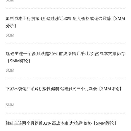
SMM
供应端：
原料成本上行提振4月锰硅涨近30% 短期价格或偏强震荡【SMM
锰矿方面，自7月中下旬以来，我国各港口锰矿价格
分析】
下滑幅度增加明显。
SMM调研
显示，当前港口锰矿
SMM
现货成本各异，报价显得较为混乱。大部分氧化锰
矿为前期库存，整体去库速度较为缓慢，矿商的挺
锰硅主连一个多月跌超26% 前波涨幅几乎吐尽 然成本支撑仍存
【SMM评论】
价情绪稍有受挫，在存在利润空间的情况下，出货
SMM
意愿有所增强，加之下游钢厂需求疲软，压价现象
频现。未来锰矿价格仍有进一步下行的可能。
下游不锈钢厂采购积极性偏弱 锰硅触约三个月新低【SMM评论】
我国各港口锰矿均价变化走势：
SMM
锰硅主连两个月跌近32% 高成本难以“拉起”价格【SMM评论】