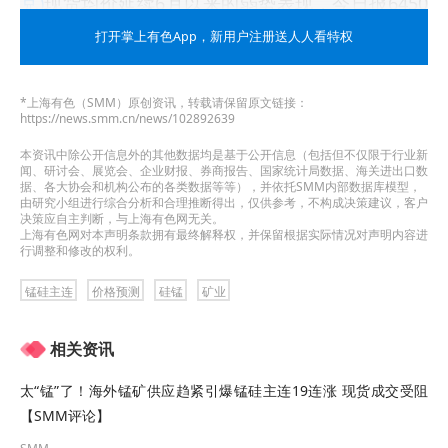
兑)
现货均价延续6月以来的弱势表现，今日报6450
元/吨，较5月30日年内高点已跌约24.12%。
打开掌上有色App
，新用户注册送人人看特权
内蒙硅锰6517(承兑)现货均价走势变化：
*上海有色（SMM）原创资讯，转载请保留原文链接：
https://news.smm.cn/news/102892639
本资讯中除公开信息外的其他数据均是基于公开信息（包括但不仅限于行业新
闻、研讨会、展览会、企业财报、券商报告、国家统计局数据、海关进出口数
据、各大协会和机构公布的各类数据等等），并依托SMM内部数据库模型，
由研究小组进行综合分析和合理推断得出，仅供参考，不构成决策建议，客户
决策应自主判断，与上海有色网无关。
上海有色网对本声明条款拥有最终解释权，并保留根据实际情况对声明内容进
行调整和修改的权利。
锰硅主连
价格预测
硅锰
矿业
》查看SMM锰现货报价
相关资讯
》订购查看SMM金属现货历史价格走势
太“锰”了！海外锰矿供应趋紧引爆锰硅主连19连涨 现货成交受阻
【SMM评论】
基本面