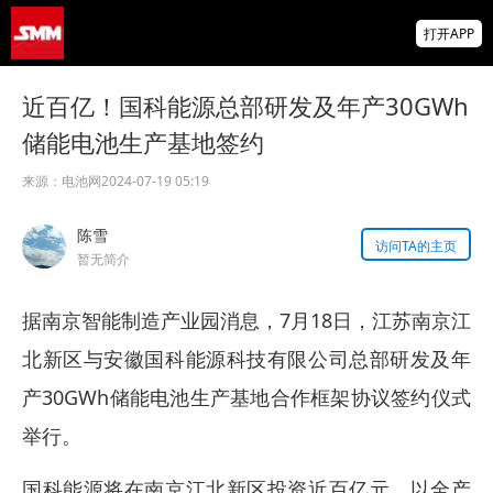
非农爆冷打击加息预期 美元周线两连跌 金属
打开APP
涨跌互现 贵金属周线大反攻【隔夜行情】
2026 SMM锌业大会圆满落幕！大咖云集 共
近百亿！国科能源总部研发及年产30GWh
寻锌行业破局发展新机遇
储能电池生产基地签约
美国拟投30亿美元扶持关键矿产
来源：
电池网
2024-07-19 05:19
掌上有色
陈雪
为有色行业打造的神器
访问TA的主页
暂无简介
据南京智能制造产业园消息，7月18日，江苏南京江
北新区与安徽国科能源科技有限公司总部研发及年
产30GWh储能电池生产基地合作框架协议签约仪式
举行。
国科能源将在南京江北新区投资近百亿元，以全产