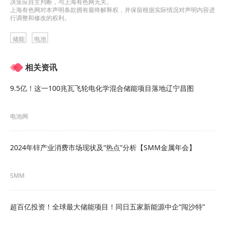
决策应自主判断，与上海有色网无关。
上海有色网对本声明条款拥有最终解释权，并保留根据实际情况对声明内容进
行调整和修改的权利。
储能
电池
相关资讯
9.5亿！这一100兆瓦飞轮电化学混合储能项目落地辽宁昌图
电池网
2024年锌产业消费市场现状及“热点”分析【SMM金属年会】
SMM
超百亿投资！全球最大储能项目！同日五家新能源中企“闯沙特”