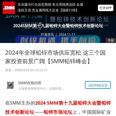
非农爆冷打击加息预期 美元周线两连跌 金属
打开APP
涨跌互现 贵金属周线大反攻【隔夜行情】
2026 SMM锌业大会圆满落幕！大咖云集 共
2024SMM第十九届铅锌大会暨铅锌技术创新论坛
寻锌行业破局发展新机遇
87
篇资讯
|
2024-11-11
美国拟投30亿美元扶持关键矿产
专题
2024年全球铅锌市场供应宽松 这三个国
掌上有色
为有色行业打造的神器
家投资前景广阔【SMM铅锌峰会】
来源：
SMM
2024-04-19 02:16
SMM在线问答
访问TA的主页
上海有色网资讯中心，在线回答您的提问！
在SMM主办的
2024 SMM第十九届铅锌大会暨铅锌
技术创新论坛
——
铅锌市场论坛
上，中国国际矿业