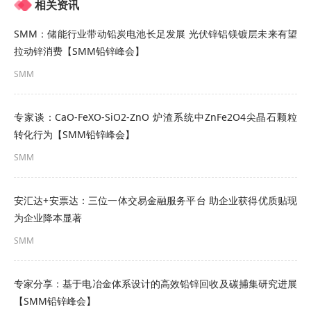
相关资讯
SMM：储能行业带动铅炭电池长足发展 光伏锌铝镁镀层未来有望
拉动锌消费【SMM铅锌峰会】
SMM
专家谈：CaO-FeXO-SiO2-ZnO 炉渣系统中ZnFe2O4尖晶石颗粒
转化行为【SMM铅锌峰会】
SMM
全球已探明铅储量7547万吨，中国、澳大利亚、俄
安汇达+安票达：三位一体交易金融服务平台 助企业获得优质贴现
为企业降本显著
罗斯和墨西哥已探明储量超过全球50%。
SMM
全球铅矿资源储采比仅为17年，中国、印度、美
国、秘鲁储采比低于15年。
专家分享：基于电冶金体系设计的高效铅锌回收及碳捕集研究进展
【SMM铅锌峰会】