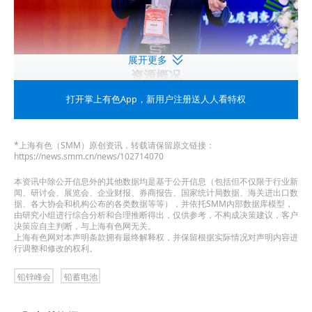
展开更多
资源概况
打开掌上有色App
，新用户注册送人人看特权
全球铅锌矿产资源量分布不均，中国、澳大利亚、
俄罗斯，美洲科迪勒拉-安第斯山地区铅锌资源分布
*上海有色（SMM）原创资讯，转载请保留原文链接：
最为集中
https://news.smm.cn/news/102714070
本资讯中除公开信息外的其他数据均是基于公开信息（包括但不仅限于行业新
铅矿资源概况
闻、研讨会、展览会、企业财报、券商报告、国家统计局数据、海关进出口数
据、各大协会和机构公布的各类数据等等），并依托SMM内部数据库模型，
由研究小组进行综合分析和合理推断得出，仅供参考，不构成决策建议，客户
决策应自主判断，与上海有色网无关。
上海有色网对本声明条款拥有最终解释权，并保留根据实际情况对声明内容进
行调整和修改的权利。
铅锌峰会
铅蓄电池