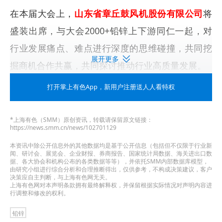
在本届大会上，
山东省章丘鼓风机股份有限公司
将
盛装出席，与大会2000+铅锌上下游同仁一起，对
行业发展痛点、难点进行深度的思维碰撞，共同挖
展开更多
掘商机合作共赢，共同探讨推动行业高质量发展。
打开掌上有色App
，新用户注册送人人看特权
点击
报名表单
立即登记参会，创"锌"机遇，携手
向"铅"，我们贵阳见。
*上海有色（SMM）原创资讯，转载请保留原文链接：
https://news.smm.cn/news/102701129
本资讯中除公开信息外的其他数据均是基于公开信息（包括但不仅限于行业新
闻、研讨会、展览会、企业财报、券商报告、国家统计局数据、海关进出口数
据、各大协会和机构公布的各类数据等等），并依托SMM内部数据库模型，
由研究小组进行综合分析和合理推断得出，仅供参考，不构成决策建议，客户
决策应自主判断，与上海有色网无关。
上海有色网对本声明条款拥有最终解释权，并保留根据实际情况对声明内容进
行调整和修改的权利。
更节能、更高效、更智能、更低噪音产品解决方案
铅锌
山东省章丘鼓风机股份有限公司坐落于章丘区明水