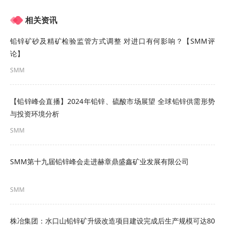
经济开发区世纪大道东首，1968年建厂，2011年公
相关资讯
司在深市主板上市，股票代码002598，目前公司拥
铅锌矿砂及精矿检验监管方式调整 对进口有何影响？【SMM评
有技术人员近400人，生产人员750人，管理人员
论】
150人。
SMM
公司先后建立了两家中日合资企业，并在美国设立
【铅锌峰会直播】2024年铅锌、硫酸市场展望 全球铅锌供需形势
了分公司。目前公司已成为集罗茨鼓风机、罗茨真
与投资环境分析
空泵、离心鼓风机、磁悬浮轴承高速离心鼓风机、
SMM
通风机、气力输送设备、工业泵、电气控制设备等
机械产品及MVR蒸发浓缩结晶系统、水处理成套系
SMM第十九届铅锌峰会走进赫章鼎盛鑫矿业发展有限公司
统研发、设计、生产、制造于一体的现代化企业。
SMM
2011年7月，公司在深交所成功上市。
应用行业遍及石油化工、污水处理、钢铁、电力、
株冶集团：水口山铅锌矿升级改造项目建设完成后生产规模可达80