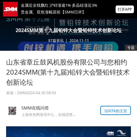
金属近全线飘红 沪锌涨逾1% 多晶硅涨近3%
打开APP
贵金属、双焦涨幅居前【SMM日评】
海关总署：1~7月铜材进口降6.2% 稀土进口
2024SMM第十九届铅锌大会暨铅锌技术创新论坛
降5.5%铝材出口增16.7%
87
篇资讯
|
2024-11-11
SMM：从扩张到重构——锌冶炼厂合金化转
专题
型的机遇、困局与突围路径
山东省章丘鼓风机股份有限公司与您相约
掌上有色
为有色行业打造的神器
2024SMM(第十九届)铅锌大会暨铅锌技术
创新论坛
来源：
SMM
2024-04-30 08:50
SMM在线问答
访问TA的主页
上海有色网资讯中心，在线回答您的提问！