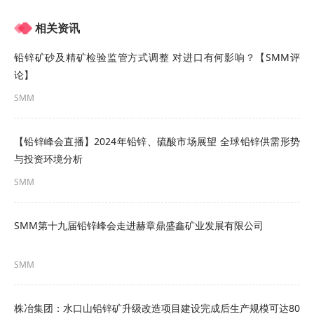
相关资讯
铅锌矿砂及精矿检验监管方式调整 对进口有何影响？【SMM评
论】
SMM
资源有限，循环无限
【铅锌峰会直播】2024年铅锌、硫酸市场展望 全球铅锌供需形势
贵州麒臻实业集团有限公司2020年7月入驻贵州台
与投资环境分析
江经济开发区，项目是按照省委省政府打造现代化
SMM
高质量工业企业的战略要求。坚持高标准定位，聚
SMM第十九届铅锌峰会走进赫章鼎盛鑫矿业发展有限公司
焦行业领先的奋斗目标，致力打造园区再生铅转型
升级的标杆企业。从设计，建设，工艺，智能，环
SMM
保等高质量发展的理念均走在全国的前端。其中主
设备达到国际国内先进水平，且具有国内首创的核
株冶集团：水口山铅锌矿升级改造项目建设完成后生产规模可达80