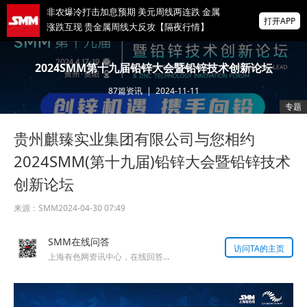
非农爆冷打击加息预期 美元周线两连跌 金属
打开APP
涨跌互现 贵金属周线大反攻【隔夜行情】
海关总署：1~7月铜材进口降6.2% 稀土进口
2024SMM第十九届铅锌大会暨铅锌技术创新论坛
降5.5%铝材出口增16.7%
87
篇资讯
|
2024-11-11
爆冷！美国7月非农就业人数意外减少2.3万
专题
前两月就业下修10.3万人
贵州麒臻实业集团有限公司与您相约
掌上有色
为有色行业打造的神器
2024SMM(第十九届)铅锌大会暨铅锌技术
创新论坛
来源：
SMM
2024-04-30 07:49
SMM在线问答
访问TA的主页
上海有色网资讯中心，在线回答您的提问！