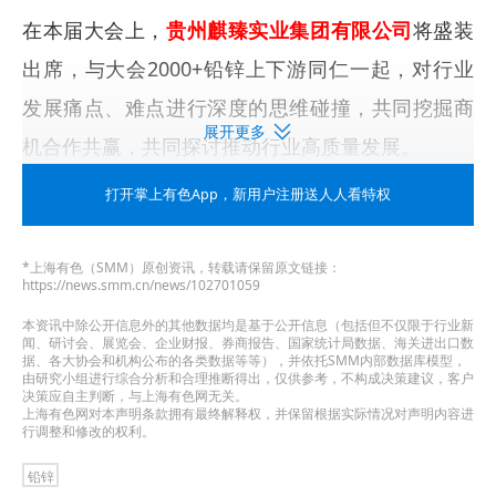
在本届大会上，
贵州麒臻实业集团有限公司
将盛装
出席，与大会2000+铅锌上下游同仁一起，对行业
发展痛点、难点进行深度的思维碰撞，共同挖掘商
展开更多
机合作共赢，共同探讨推动行业高质量发展。
打开掌上有色App
，新用户注册送人人看特权
点击
报名表单
立即登记参会，创"锌"机遇，携手
向"铅"，我们贵阳见。
*上海有色（SMM）原创资讯，转载请保留原文链接：
https://news.smm.cn/news/102701059
本资讯中除公开信息外的其他数据均是基于公开信息（包括但不仅限于行业新
闻、研讨会、展览会、企业财报、券商报告、国家统计局数据、海关进出口数
据、各大协会和机构公布的各类数据等等），并依托SMM内部数据库模型，
由研究小组进行综合分析和合理推断得出，仅供参考，不构成决策建议，客户
决策应自主判断，与上海有色网无关。
上海有色网对本声明条款拥有最终解释权，并保留根据实际情况对声明内容进
行调整和修改的权利。
铅锌