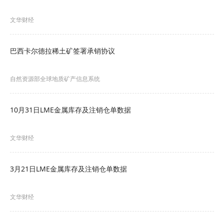
陈雷补充说，ICT基础设施对于支撑智能矿业非常重
文华财经
要。他解释说，没有高速稳定的通信网络、强大的
计算能力、快速的数据存储和严密的防范措施，就
巴西卡尔德拉稀土矿签署承销协议
不可能完成实时监控和即时数据交换等重要的任
自然资源部全球地质矿产信息系统
务。
他说，“年轻人不想在地下呆上几个小时，既热又呼
10月31日LME金属库存及注销仓单数据
吸循环空气，但他们很乐意坐在有空调的房间里实
文华财经
时监控采矿活动”。
开采、人员位置和危险探测的数据都集中在一个系
3月21日LME金属库存及注销仓单数据
统上，目的是消除认为错误和沟通不足带来的问
文华财经
题。机器人代替人巡视和检查黑暗而又狭窄的地下
巷道。