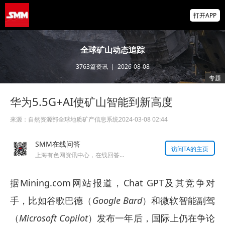
2026 SMM锌业大会圆满落幕！大咖云集 共
打开APP
寻锌行业破局发展新机遇
美国拟投30亿美元扶持关键矿产
全球矿山动态追踪
3763
篇资讯
|
2026-08-08
掌上有色
专题
为有色行业打造的神器
华为5.5G+AI使矿山智能到新高度
来源：
自然资源部全球地质矿产信息系统
2024-03-08 02:44
SMM在线问答
访问TA的主页
上海有色网资讯中心，在线回答您的提问！
据Mining.com网站报道，Chat GPT及其竞争对
手，比如谷歌巴德（
Google Bard
）和微软智能副驾
（
Microsoft Copilot
）发布一年后，国际上仍在争论