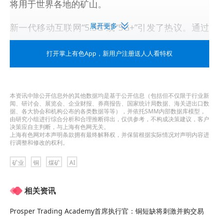
将用于世界各地的矿山。
展开更多
新一代移动互联网“5.5G”或“5G+”引发了热议。通过
采用AI和机器学习，新标准有望使得网络本身更
打开掌上有色App
，新用户注册送人人看特权
加“智能”，同时还能提高性能并降低整体功耗。
当华为销售和采矿及油气解决方案副总裁陈雷
本资讯中除公开信息外的其他数据均是基于公开信息（包括但不仅限于行业新
（
Jack Chen
）被问及为何开发矿业解决方案时，回
闻、研讨会、展览会、企业财报、券商报告、国家统计局数据、海关进出口数
据、各大协会和机构公布的各类数据等等），并依托SMM内部数据库模型，
答简洁明了：安全。
由研究小组进行综合分析和合理推断得出，仅供参考，不构成决策建议，客户
决策应自主判断，与上海有色网无关。
上海有色网对本声明条款拥有最终解释权，并保留根据实际情况对声明内容进
“中国有煤矿4400个，煤矿工人近300万，这些煤矿
行调整和修改的权利。
（大多）地下开采，经常发生事故”，陈雷说。“如果
矿业
铜
煤矿
AI
让工人走出巷道，进入一个满是屏幕显示数字、图
相关资讯
表和图像的房间时，这个公司不仅在保护生命，而
且对于新一代更有吸引力”。
Prosper Trading Academy首席执行官：铜短缺将刺激并购交易