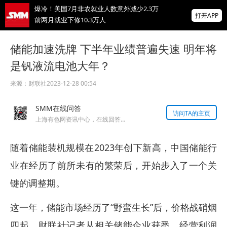
爆冷！美国7月非农就业人数意外减少2.3万
打开APP
前两月就业下修10.3万人
非农爆冷打击加息预期，美股高开，光通信
储能加速洗牌 下半年业绩普遍失速 明年将
概念股普涨，现货黄金突破4350
是钒液流电池大年？
北京楼市新政：非京籍五环内社保满1年即可
购房 适度提高公积金最高贷款额度
来源：
财联社
2023-12-28 00:54
掌上有色
SMM在线问答
为有色行业打造的神器
访问TA的主页
上海有色网资讯中心，在线回答您的提问！
随着储能装机规模在2023年创下新高，中国储能行
业在经历了前所未有的繁荣后，开始步入了一个关
键的调整期。
这一年，储能市场经历了“野蛮生长”后，价格战硝烟
四起，财联社记者从相关储能企业获悉，经营利润