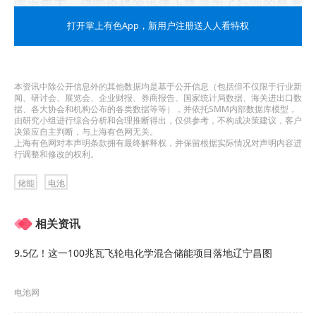
临近年末，储能价格的迅速下降成为了行业的显著
特点。
打开掌上有色App
，新用户注册送人人看特权
根据行业监测数据，储能电芯的价格从1月份的0.92
元/Wh降至目前的0.42元/Wh，降幅超过54%。电
本资讯中除公开信息外的其他数据均是基于公开信息（包括但不仅限于行业新
闻、研讨会、展览会、企业财报、券商报告、国家统计局数据、海关进出口数
芯价格也传导至产业链各环节，12月广东省能源集
据、各大协会和机构公布的各类数据等等），并依托SMM内部数据库模型，
由研究小组进行综合分析和合理推断得出，仅供参考，不构成决策建议，客户
决策应自主判断，与上海有色网无关。
团某储能系统设备采购的中标结果显示，中车株洲
上海有色网对本声明条款拥有最终解释权，并保留根据实际情况对声明内容进
行调整和修改的权利。
电力机车研究所和广州鹏辉的投标单价分别为0.638
元/Wh和0.66401元/Wh，再次刷新了行业的低价纪
储能
电池
录。
相关资讯
这一趋势的形成，既源于市场需求的变化，也受到
9.5亿！这一100兆瓦飞轮电化学混合储能项目落地辽宁昌图
了原材料成本的降低以及激烈的行业竞争等影响。
首先，特别是
电池级碳酸锂
的现货价格，从年初的
电池网