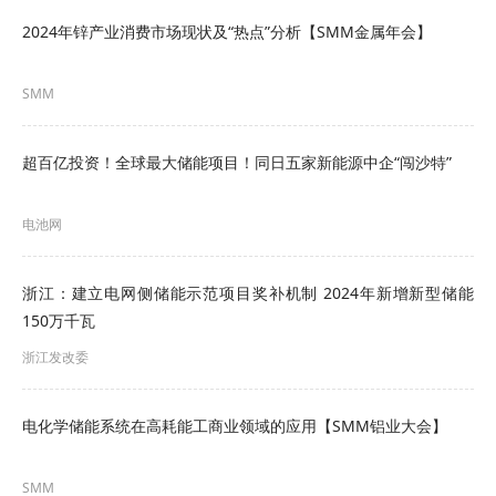
近60万元/吨跌至约10万元/吨，年内跌幅高达
2024年锌产业消费市场现状及“热点”分析【SMM金属年会】
80%，进一步推动了产品价格的下降。
其次，市场竞争的加剧也推动了储能价格的下降。
SMM
越来越多的企业看到储能市场的巨大潜力，纷纷涌
超百亿投资！全球最大储能项目！同日五家新能源中企“闯沙特”
入这个领域，如果说2022年是“储能行业元年”，
2023年可以说是“扩产之年”，百亿元级别的投资规
电池网
模层出不穷。
浙江：建立电网侧储能示范项目奖补机制 2024年新增新型储能
据不完全统计，在上游储能材料制造领域，今年抛
150万千瓦
出近百亿投资的包括青山实业与格林美
浙江发改委
（002340.SZ）等的合作项目、杉杉股份
（600884.SH）在芬兰的项目、滨海能源
电化学储能系统在高耗能工商业领域的应用【SMM铝业大会】
（000695.SZ）等。中游储能电池制造领域扩产更
SMM
为激进，瑞浦兰钧（0666.HK）、鹏辉能源