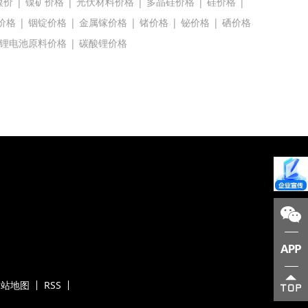
镍价
|
镍矿价格
|
光伏材料价格
|
多晶硅价格
|
硅价格
|
价格
|
铟锭价格
|
金属镓价格
|
锗价格
|
铋价格
|
硒价格
锂电池原料价格
|
碳酸锂价格
网站地图
RSS