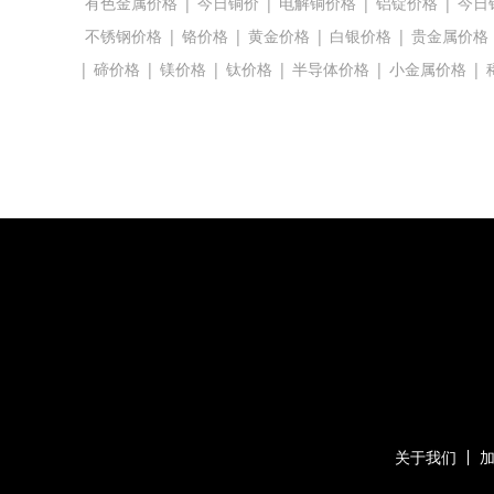
有色金属价格
|
今日铜价
|
电解铜价格
|
铝锭价格
|
今日
不锈钢价格
|
铬价格
|
黄金价格
|
白银价格
|
贵金属价格
|
碲价格
|
镁价格
|
钛价格
|
半导体价格
|
小金属价格
|
关于我们