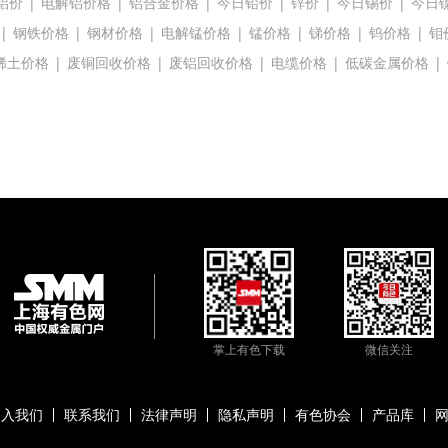
铝价
|
电解铝价格
|
铝合金价格
|
今日铅价
|
锌价
|
今日锡价
|
今日
|
钢铁价格
|
钢材价格
|
电解锰价格
|
锰价格
|
锑价格
|
钨价格
|
钼
稀土价格
|
废铜回收价格
|
废铝回收价格
|
电缆价格
|
低碳金属价格
|
掌上有色下载
微信关注
加入我们
联系我们
法律声明
隐私声明
有色协会
产品库