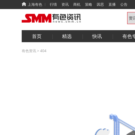
上海有色
行情
资讯
商机
策略
因思
直播
公告
首页
精选
快讯
有色
有色资讯
>
404