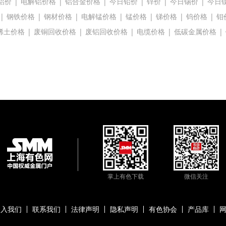
铝价
|
电解铝价格
|
铝合金价格
|
今日铅价
|
锌价
|
今日锡价
|
今日
|
钢铁价格
|
钢材价格
|
电解锰价格
|
锰价格
|
锑价格
|
钨价格
|
钼
稀土价格
|
废铜回收价格
|
废铝回收价格
|
电缆价格
|
低碳金属价格
|
掌上有色下载
微信关注
加入我们
联系我们
法律声明
隐私声明
有色协会
产品库