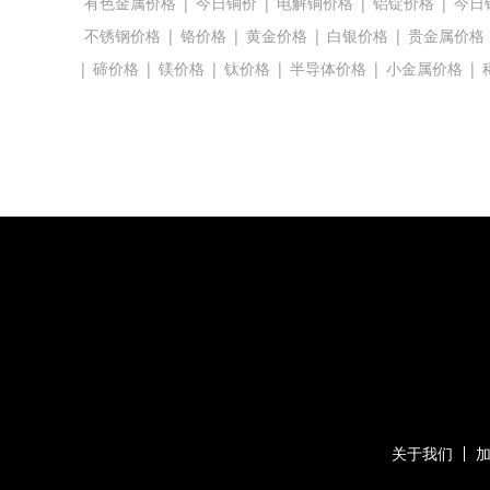
有色金属价格
|
今日铜价
|
电解铜价格
|
铝锭价格
|
今日
不锈钢价格
|
铬价格
|
黄金价格
|
白银价格
|
贵金属价格
|
碲价格
|
镁价格
|
钛价格
|
半导体价格
|
小金属价格
|
关于我们