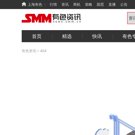
上海有色
行情
资讯
商机
策略
因思
直播
公告
首页
精选
快讯
有色
有色资讯
>
404