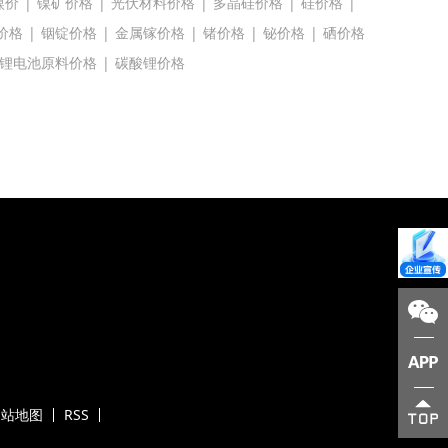
镍价
|
镍矿价格
|
光伏材料价格
|
多晶硅价格
|
硅价格
|
价格
|
铟锭价格
|
金属镓价格
|
锗价格
|
铋价格
|
硒价格
锂电池原料价格
|
碳酸锂价格
网站地图
RSS