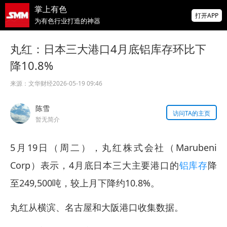
掌上有色
打开APP
为有色行业打造的神器
金属内强外弱 沪锌焦炭涨逾1% 伦沪镍、伦
丸红：日本三大港口4月底铝库存环比下
锡领跌 沪金沪银涨超3%【SMM午评】
降10.8%
【直播中】海外宏观经济及大类资产展望 全
球锌、氧化锌、镀锌板供需及价格展望
来源：
文华财经
2026-05-19 09:46
信达期货：锌锭含权贸易的多场景实战应用
陈雪
【SMM锌业大会】
访问TA的主页
暂无简介
5月19日（周二），丸红株式会社（Marubeni
Corp）表示，4月底日本三大主要港口的
铝库存
降
至249,500吨，较上月下降约10.8%。
丸红从横滨、名古屋和大阪港口收集数据。