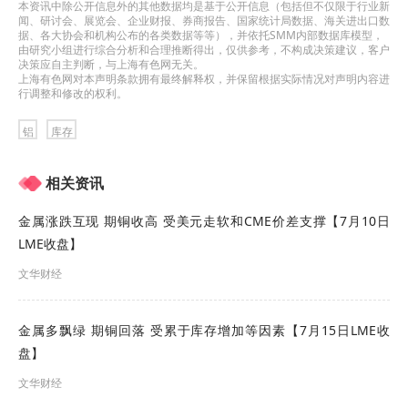
本资讯中除公开信息外的其他数据均是基于公开信息（包括但不仅限于行业新
闻、研讨会、展览会、企业财报、券商报告、国家统计局数据、海关进出口数
据、各大协会和机构公布的各类数据等等），并依托SMM内部数据库模型，
由研究小组进行综合分析和合理推断得出，仅供参考，不构成决策建议，客户
决策应自主判断，与上海有色网无关。
上海有色网对本声明条款拥有最终解释权，并保留根据实际情况对声明内容进
行调整和修改的权利。
铝
库存
相关资讯
金属涨跌互现 期铜收高 受美元走软和CME价差支撑【7月10日
LME收盘】
文华财经
金属多飘绿 期铜回落 受累于库存增加等因素【7月15日LME收
盘】
文华财经