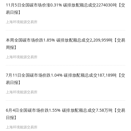
11月5日全国碳市场价涨0.31% 碳排放配额总成交2274030吨【交
易日报】
上海环境能源交易所
声明
本周全国碳市场价跌1.85% 碳排放配额总成交2,209,959吨【交易
全国碳排放权交易机构成立前，全国碳排放权交易
周报】
信息由上海环境能源交易所股份有限公司（以下简
上海环境能源交易所
称“交易机构”）进行发布和监督。
7月11日全国碳市场价跌1.04% 碳排放配额总成交187,189吨【交
除生态环境部公开的全国碳排放权交易信息外，未
易日报】
经交易机构同意，其他任何机构和个人不得擅自发
上海环境能源交易所
布全国碳市场综合价格行情及各年度碳排放配额成
交情况等公开信息，如需转载需注明出处。擅自发
6月4日全国碳市场价跌1.55% 碳排放配额总成交7.58万吨【交易
布、转载未注明出处或转载非交易机构发布的全国
日报】
碳排放权交易信息的机构或个人，交易机构有权依
上海环境能源交易所