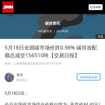
【直播中】海外宏观经济及大类资产展望 全
打开APP
球锌、氧化锌、镀锌板供需及价格展望
信达期货：锌锭含权贸易的多场景实战应用
碳排资讯
【SMM锌业大会】
1005
篇资讯
|
20小时前
掌上有色
专题
为有色行业打造的神器
5月18日全国碳市场价跌0.98% 碳排放配
金属内强外弱 沪锌焦炭涨逾1% 伦沪镍、伦
锡领跌 沪金沪银涨超3%【SMM午评】
额总成交156510吨【交易日报】
来源：
上海环境能源交易所
2026-05-18 10:56
李丹
访问TA的主页
暂无简介
5月18日讯：
今日全国碳市场综合价格行情为: 开盘价84.40元/