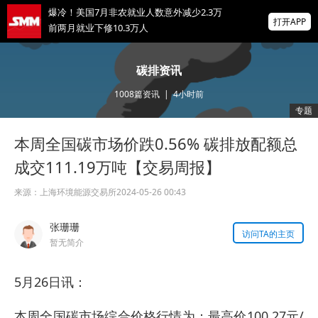
爆冷！美国7月非农就业人数意外减少2.3万
打开APP
前两月就业下修10.3万人
非农爆冷打击加息预期，美股高开，光通信
碳排资讯
概念股普涨，现货黄金突破4350
1008
篇资讯
|
4小时前
北京楼市新政：非京籍五环内社保满1年即可
专题
购房 适度提高公积金最高贷款额度
本周全国碳市场价跌0.56% 碳排放配额总
掌上有色
为有色行业打造的神器
成交111.19万吨【交易周报】
来源：
上海环境能源交易所
2024-05-26 00:43
张珊珊
访问TA的主页
暂无简介
5月26日讯：
本周全国碳市场综合价格行情为：最高价100.27元/