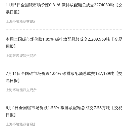
称“交易机构”）进行发布和监督。
11月5日全国碳市场价涨0.31% 碳排放配额总成交2274030吨【交
易日报】
除生态环境部公开的全国碳排放权交易信息外，未
上海环境能源交易所
经交易机构同意，其他任何机构和个人不得擅自发
布全国碳市场综合价格行情及各年度碳排放配额成
本周全国碳市场价跌1.85% 碳排放配额总成交2,209,959吨【交易
交情况等公开信息，如需转载需注明出处。擅自发
周报】
布、转载未注明出处或转载非交易机构发布的全国
上海环境能源交易所
碳排放权交易信息的机构或个人，交易机构有权依
7月11日全国碳市场价跌1.04% 碳排放配额总成交187,189吨【交
法追究其法律责任。
易日报】
上海环境能源交易所
6月4日全国碳市场价跌1.55% 碳排放配额总成交7.58万吨【交易
日报】
上海环境能源交易所