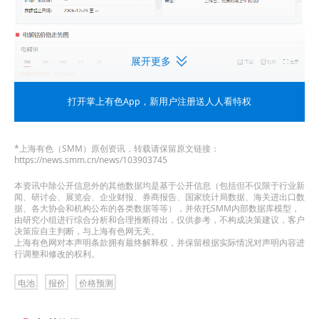
展开更多
打开掌上有色App
，新用户注册送人人看特权
*上海有色（SMM）原创资讯，转载请保留原文链接：
https://news.smm.cn/news/103903745
本资讯中除公开信息外的其他数据均是基于公开信息（包括但不仅限于行业新
》查看SMM钴锂现货报价
闻、研讨会、展览会、企业财报、券商报告、国家统计局数据、海关进出口数
据、各大协会和机构公布的各类数据等等），并依托SMM内部数据库模型，
由研究小组进行综合分析和合理推断得出，仅供参考，不构成决策建议，客户
从基本面来看，供应端，据SMM了解，冶炼厂报价
决策应自主判断，与上海有色网无关。
上海有色网对本声明条款拥有最终解释权，并保留根据实际情况对声明内容进
持稳，贸易商出于回笼资金考虑，将主流品牌现货
行调整和修改的权利。
基差下调至升水7000-8000元/吨。需求端，下游合
电池
报价
价格预测
金及磁材企业延续按需采购模式，严控原料库存水