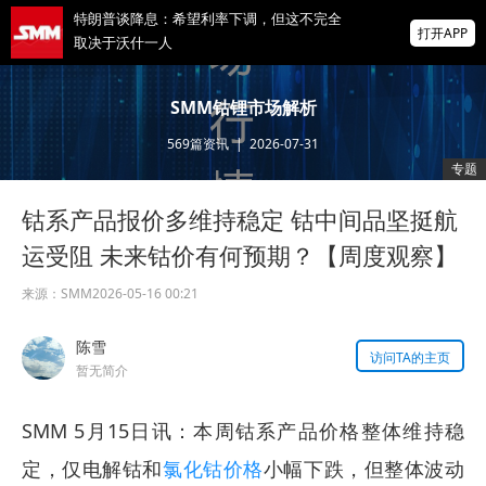
特朗普谈降息：希望利率下调，但这不完全
打开APP
取决于沃什一人
中国稀土上半年净利增46.5%，现金流大增
SMM钴锂市场解析
1658%，核心业务盈利显著改善
569
篇资讯
|
2026-07-31
市场静待非农数据，美股盘前存储概念股走
专题
高，现货黄金突破4300
钴系产品报价多维持稳定 钴中间品坚挺航
掌上有色
为有色行业打造的神器
运受阻 未来钴价有何预期？【周度观察】
来源：
SMM
2026-05-16 00:21
陈雪
访问TA的主页
暂无简介
SMM 5月15日讯：本周钴系产品价格整体维持稳
定，仅电解钴和
氯化钴价格
小幅下跌，但整体波动