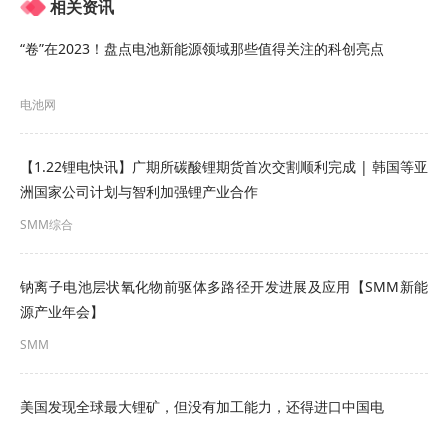
相关资讯
平。从价差结构来看，当前电解钴与低价钴盐之间
的金属价差持续维持在相对偏低水平，企业通过反
“卷”在2023！盘点电池新能源领域那些值得关注的科创亮点
溶工艺制取电解钴的积极性有限。
短期来看，
SMM
电池网
预计
电解钴价格
或继续震荡盘整，未来上行仍需等
待钴盐价格的有效拉动。
【1.22锂电快讯】广期所碳酸锂期货首次交割顺利完成 | 韩国等亚
洲国家公司计划与智利加强锂产业合作
钴盐方面(
硫酸钴
及
氯化钴
)：
SMM综合
硫酸钴
：
钠离子电池层状氧化物前驱体多路径开发进展及应用【SMM新能
据SMM现货报价显示，本周硫酸钴现货报价继续持
源产业年会】
稳运行，截至5月15日，硫酸钴现货报价持稳于
SMM
93200~95800元/吨，均价报94500元/吨。
美国发现全球最大锂矿，但没有加工能力，还得进口中国电