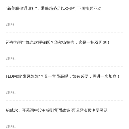
“新美联储通讯社”：通胀趋势足以令央行下周按兵不动
这三位地区联储行长此前均曾公开表达对通胀回升
的担忧。鲍威尔在会后的新闻发布会上承认，委员
财联社
会对声明措辞的辩论非常激烈，倾向于使用更中立
还在为明年降息欢呼雀跃？华尔街警告：这是一把双刃剑！
语言的阵营自上次会议以来已显著扩大。
投资者迅速对美联储鹰派声音的增强做出反应。根
财联社
据Morningstar的数据，市场对今年降息的概率预
FED内部“鹰风阵阵”？又一官员高呼：如有必要，需进一步加息！
期在周三从前一天的18%暴跌至仅3%。
Morningstar首席美国经济学家Preston Caldwell
财联社
表示，预计在2027年之前不会出现降息；他警告
称，如果通胀形成自我强化，美联储可能不得不完
鲍威尔：开幕词中没有提到货币政策 强调经济预测要灵活
全放弃降息，转而考虑加息。
财联社