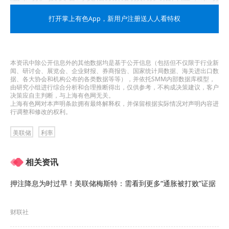
定价显示今年降息的概率已急剧萎缩，这使得主张
打开掌上有色App
，新用户注册送人人看特权
降息的沃什在6月上任时将面临极为严峻的政策考
量。
本资讯中除公开信息外的其他数据均是基于公开信息（包括但不仅限于行业新
闻、研讨会、展览会、企业财报、券商报告、国家统计局数据、海关进出口数
三十年来最大分歧重挫降息预期
据、各大协会和机构公布的各类数据等等），并依托SMM内部数据库模型，
由研究小组进行综合分析和合理推断得出，仅供参考，不构成决策建议，客户
在此次会议上，美联储决定将联邦基金利率目标区
决策应自主判断，与上海有色网无关。
上海有色网对本声明条款拥有最终解释权，并保留根据实际情况对声明内容进
行调整和修改的权利。
间维持在3.5%至3.75%。然而，决策委员会
（FOMC）的罕见分歧成为市场关注的核心。
美联储
利率
理事Stephen Miran投票支持直接降息，
而克利夫
相关资讯
兰联储行长Beth Hammack、明尼阿波利斯联储
押注降息为时过早！美联储梅斯特：需看到更多“通胀被打败”证据
行长Neel Kashkari和达拉斯联储行长Lorie
Logan虽支持维持利率现状，但强烈反对声明中暗
财联社
示降息可能是下一步行动的措辞。