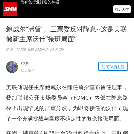
爆冷！美国7月非农就业人数意外减少2.3万
打开APP
前两月就业下修10.3万人
非农爆冷打击加息预期，美股高开，光通信
鲍威尔“滞留”、三票委反对降息--这是美联
概念股普涨，现货黄金突破4350
储新主席沃什“接班局面”
北京楼市新政：非京籍五环内社保满1年即可
购房 适度提高公积金最高贷款额度
来源：
华尔街见闻
2026-04-30 01:05
李丹
访问TA的主页
暂无简介
美联储现任主席鲍威尔在卸任前夕宣布留任理事，
叠加联邦公开市场委员会（FOMC）内部在降息路
径上出现罕见的严重分歧，为即将接任的沃什呈现
了一个充满挑战与高度不确定性的复杂接班局面。
在周三结束的4月28日至29日政策会议上，美联储