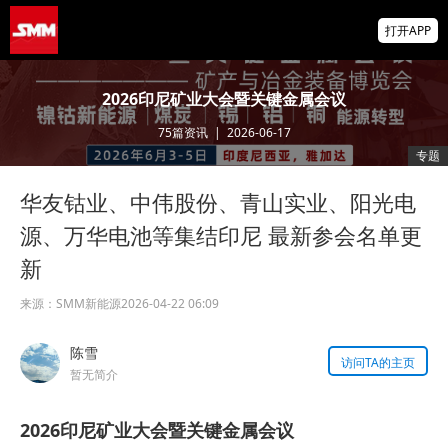
美国拟投30亿美元扶持关键矿产
打开APP
智利7月铜出口额同比增长22.7%
2026印尼矿业大会暨关键金属会议
75
篇资讯
|
2026-06-17
霍尔木兹海峡，重磅利好！“预计很快能达成
专题
协议，美国届时解除封锁”！金银油齐涨！
华友钴业、中伟股份、青山实业、阳光电
源、万华电池等集结印尼 最新参会名单更
新
来源：
SMM新能源
2026-04-22 06:09
陈雪
访问TA的主页
暂无简介
2026印尼矿业大会暨关键金属会议