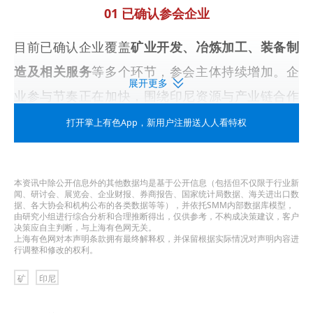
01 已确认参会企业
目前已确认企业覆盖
矿业开发、冶炼加工、装备制
造及相关服务
等多个环节，参会主体持续增加。企
展开更多
业参与节奏正在加快，围绕印尼资源与产业链合作
的对接需求逐步升温。
打开掌上有色App
，新用户注册送人人看特权
本资讯中除公开信息外的其他数据均是基于公开信息（包括但不仅限于行业新
闻、研讨会、展览会、企业财报、券商报告、国家统计局数据、海关进出口数
据、各大协会和机构公布的各类数据等等），并依托SMM内部数据库模型，
由研究小组进行综合分析和合理推断得出，仅供参考，不构成决策建议，客户
决策应自主判断，与上海有色网无关。
上海有色网对本声明条款拥有最终解释权，并保留根据实际情况对声明内容进
行调整和修改的权利。
矿
印尼