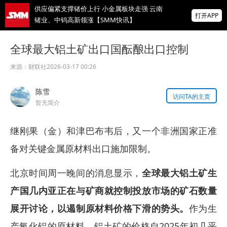
供应偏紧支撑锗价上行 小金属板块走强 云南
打开APP
锗业、中钨高新领涨【SMM快讯】
上海维旺光电科技有限公司与您相约
全球最大铝土矿出口国酝酿出口控制
2026SMM（第五届）光伏储能产业大会
来源：
财联社
2026-03-17 00:26
新能安、晶澳、隆基、通威…七天后共赴苏
州！出席2026SMM光伏储能产业大会！
陈雪
访问TA的主页
掌上有色
暂无简介
为有色行业打造的神器
继刚果（金）和津巴布韦后，又一个非洲国家正准
备对关键金属原材料出口施加限制。
北京时间周一晚间的消息显示，
全球最大铝土矿生
产国几内亚正在与矿商就控制投放市场的矿石数量
展开讨论，以遏制原材料价格下滑的势头。
作为生
产氧化铝的原材料，铝土矿的价格自2025年初几乎