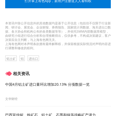
制企业将出口量压回其采矿许可证中规定的数量。
打开掌上有色App
，新用户注册送人人看特权
西拉说：“这一决定将在未来几周内生效，旨在使
2026年的产量和出口量与可行性研究报告中所规划
本资讯中除公开信息外的其他数据均是基于公开信息（包括但不仅限于行业新
闻、研讨会、展览会、企业财报、券商报告、国家统计局数据、海关进出口数
的水平保持一致。”
据、各大协会和机构公布的各类数据等等），并依托SMM内部数据库模型，
由研究小组进行综合分析和合理推断得出，仅供参考，不构成决策建议，客户
决策应自主判断，与上海有色网无关。
在中东战争笼罩全球9%产能的背景下，几内亚此举
上海有色网对本声明条款拥有最终解释权，并保留根据实际情况对声明内容进
行调整和修改的权利。
将为动荡的铝产业增添更多不确定性。
铝土矿
铝
进出口
此举也是效仿周边国家的举动。
全球最大钴生产国
相关资讯
刚果（金）
去年初全面叫停钴出口，随后从去年10
月开始设立了出口配额制度。
津巴布韦
则是全球第
中国4月铝土矿进口量环比增加20.13% 分项数据一览
四大锂生产国，也在上个月停止了锂精矿和原矿出
文华财经
口。
不过考虑到铝土矿的供需状况，几内亚此举对价格
巴西宣传铌、铁矿石、铝土矿、石墨和镍等战略矿产潜力