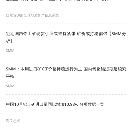
的提振作用依然存疑。一旦非洲的供应减少，澳大
自然资源部全球地质矿产信息系统
利亚、巴西等其他国家有可能填补空缺。
几内亚也有推动产业链升级的想法，例如
将更多的
短期国内铝土矿现货供应或维持紧张 矿价或持稳偏强【SMM分
析】
铝土矿在国内提炼成氧化铝
。几内亚政府去年曾吊
SMM
销了阿联酋全球铝业旗下一个单位持有的铝土矿采
矿许可证，并将采矿权移交给一家国有企业，理由
SMM：本周进口矿CIF价格持稳运行为主 国内氧化铝短期延续紧
是该公司未能兑现建设氧化铝炼厂的承诺。
平衡
SMM
西拉强调：“我们并不是要禁止出口，而是希望对铝
土矿的生产和出口进行规范管理。”
中国10月铝土矿进口量同比增加10.98% 分项数据一览
海关总署