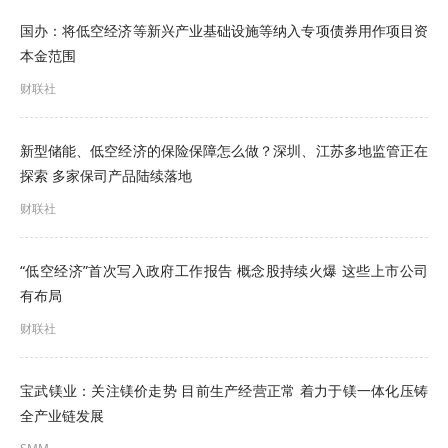
首先，核心是网络覆盖与融合感知。
国办：将低空经济等新兴产业基础设施等纳入专项债券用作项目资
本金范围
《意见》要求，探索通过低空专用网络等进一步提
财联社
升网络覆盖水平和业务保障能力，加强与地面网络
互联互通。综合应用卫星通信、地面移动通信等方
新型储能、低空经济的保险保障怎么做？深圳、江苏多地监管正在
式，为300米以上低空空域及偏远地区等提供网络覆
探索 多家保司产品陆续落地
盖。
财联社
朱克力认为，这构建了“空地一体、通导监融合的低
“低空经济”首次写入政府工作报告 概念股持续火爆 这些上市公司
空数字底座”，是实现低空飞行器规模化、智能化运
有布局
行的前提。
财联社
其次，强化导航与智能网联支撑。
宝武镁业：关注镁价走势 目前生产经营正常 着力于镁一体化压铸
《意见》提出，要充分利用北斗地基增强系统和5G
全产业链发展