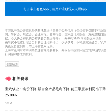
周期支撑。”朱克力指出。
打开掌上有色App
，新用户注册送人人看特权
《意见》勾勒低空经济数字基建蓝图
《意见》提出，到2027年，全国低空公共航路地面
本资讯中除公开信息外的其他数据均是基于公开信息（包括但不仅限于行业新
闻、研讨会、展览会、企业财报、券商报告、国家统计局数据、海关进出口数
移动通信网络覆盖率不低于90%，多元融合感知方
据、各大协会和机构公布的各类数据等等），并依托SMM内部数据库模型，
由研究小组进行综合分析和合理推断得出，仅供参考，不构成决策建议，客户
决策应自主判断，与上海有色网无关。
案进一步完善成熟，低空导航服务水平持续提升，
上海有色网对本声明条款拥有最终解释权，并保留根据实际情况对声明内容进
行调整和修改的权利。
研制不少于10项信息类基础设施标准，面向城市治
理、物流运输、文旅等领域形成一批典型低空应用
低空经济
场景。
相关资讯
围绕这一总体目标，《意见》部署了十大重点任
宝武镁业：镁价下降 镁合金产品毛利下降 前三季度净利同比下降
务，系统性地构建了支撑低空经济发展的信息基础
25.88%
设施框架。
SMM