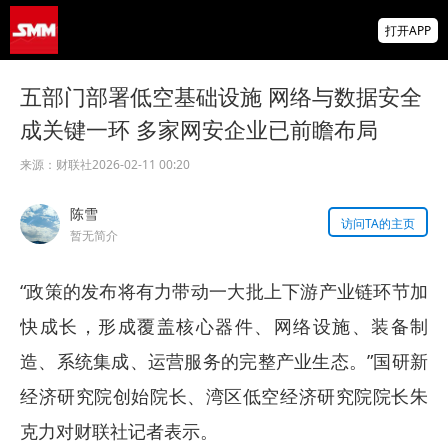
非农爆冷打击加息预期 美元周线两连跌 金属
打开APP
涨跌互现 贵金属周线大反攻【隔夜行情】
2026 SMM锌业大会圆满落幕！大咖云集 共
五部门部署低空基础设施 网络与数据安全
寻锌行业破局发展新机遇
成关键一环 多家网安企业已前瞻布局
美国拟投30亿美元扶持关键矿产
来源：
财联社
2026-02-11 00:20
陈雪
访问TA的主页
暂无简介
“政策的发布将有力带动一大批上下游产业链环节加
快成长，形成覆盖核心器件、网络设施、装备制
造、系统集成、运营服务的完整产业生态。”国研新
经济研究院创始院长、湾区低空经济研究院院长朱
克力对财联社记者表示。