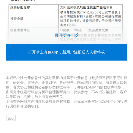
展开更多
打开掌上有色App
，新用户注册送人人看特权
产能重心或从传统背板转至特种功能膜
本资讯中除公开信息外的其他数据均是基于公开信息（包括但不仅限于行业新
回顾上述项目历程，明冠新材肥东项目最初于2023
闻、研讨会、展览会、企业财报、券商报告、国家统计局数据、海关进出口数
据、各大协会和机构公布的各类数据等等），并依托SMM内部数据库模型，
年初正式启动决策程序，审议通过《关于公司拟与
由研究小组进行综合分析和合理推断得出，仅供参考，不构成决策建议，客户
决策应自主判断，与上海有色网无关。
肥东县人民政府签订项目投资协议暨对外投资的议
上海有色网对本声明条款拥有最终解释权，并保留根据实际情况对声明内容进
行调整和修改的权利。
案》，同意与肥东县人民政府签署投资合作协议，
光伏
建设太阳能背板及功能性膜生产基地项目。