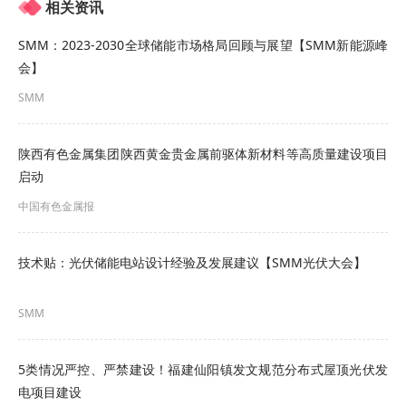
根据规划，该项目总投资约50亿元，分两期建设：
相关资讯
一期规划年产3亿平米太阳能背板及2亿平米功能性
SMM：2023-2030全球储能市场格局回顾与展望【SMM新能源峰
会】
膜，二期则根据一期建设及运营情况适时推进。彼
SMM
时，这一项目被视为公司扩大光伏材料规模、强化
区域布局的重要举措。
陕西有色金属集团陕西黄金贵金属前驱体新材料等高质量建设项目
但近年来，行业环境发生较大变化。对此，明冠新
启动
材表示，自2023年第四季度起，光伏行业逐步显现
中国有色金属报
产能过剩苗头，产业链价格竞争持续加剧，行业整
技术贴：光伏储能电站设计经验及发展建议【SMM光伏大会】
体进入深度调整周期，2024年至2025年行业内企业
普遍陷入亏损。
根据行业趋势及公司测算，预计到
SMM
2026年，全球光伏背板市场占比将进一步降至5%以
下。
5类情况严控、严禁建设！福建仙阳镇发文规范分布式屋顶光伏发
电项目建设