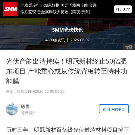
非农爆冷打击加息预期 美元周线两连跌 金属
打开APP
涨跌互现 贵金属周线大反攻【隔夜行情】
2026 SMM锌业大会圆满落幕！大咖云集 共
SMM光伏快讯
寻锌行业破局发展新机遇
4300
篇资讯
|
2026-08-07
美国拟投30亿美元扶持关键矿产
专题
光伏产能出清持续！明冠新材终止50亿肥
掌上有色
为有色行业打造的神器
东项目 产能重心或从传统背板转至特种功
能膜
来源：
科创板日报
2026-02-09 00:29
陈雪
访问TA的主页
暂无简介
历时三年，明冠新材百亿级光伏封装材料项目按下