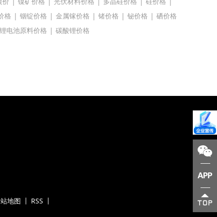
镍价
|
镍矿价格
|
光伏材料价格
|
多晶硅价格
|
硅价格
|
价格
|
铟锭价格
|
金属镓价格
|
锗价格
|
铋价格
|
硒价格
锂电池原料价格
|
碳酸锂价格
网站地图
RSS