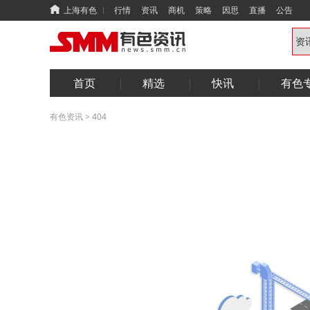
上海有色
行情
资讯
商机
策略
因思
直播
公告
首页
精选
快讯
有色
有色资讯
>
404