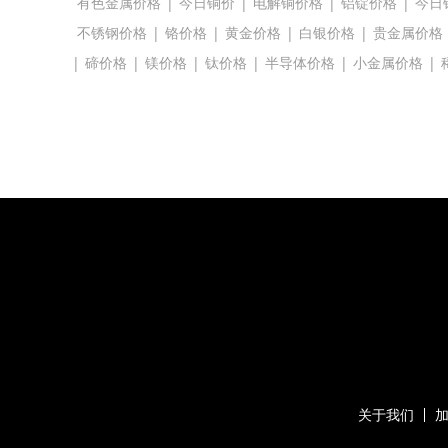
有色金属价格
|
今日铜价
|
电解铜价格
|
铝锭价格
|
今日
不锈钢价格
|
铬价格
|
黄金价格
|
白银价格
|
贵金属价格
|
碲价格
|
镁价格
|
钛价格
|
半导体价格
|
小金属价格
|
关于我们