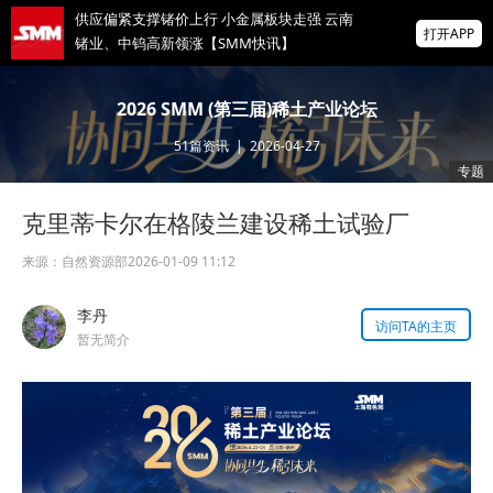
供应偏紧支撑锗价上行 小金属板块走强 云南
打开APP
锗业、中钨高新领涨【SMM快讯】
安徽丰华新材料科技有限公与您相约
2026 SMM (第三届)稀土产业论坛
2026SMM再生金属产业高峰论坛暨熔铸技术
专场
51
篇资讯
|
2026-04-27
掌上有色
专题
为有色行业打造的神器
克里蒂卡尔在格陵兰建设稀土试验厂
新能安、晶澳、隆基、通威…七天后共赴苏
州！出席2026SMM光伏储能产业大会！
来源：
自然资源部
2026-01-09 11:12
李丹
访问TA的主页
暂无简介