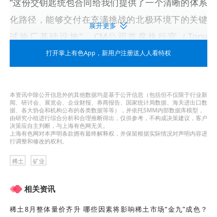
“这份交钥匙统包合同给我们提供了一个清晰的体系
化路径，能够交付在充满挑战的北极环境下的关键
展开更多
试验厂基础设施”，CM公司首席执行官（Tony
Sage）在一份新闻稿中称。“在卡科尔托克设立一个
打开掌上有色App
，新用户注册送人人看特权
永久办公室进一步表明我们在推进钽布里兹开发过
程中坚守的本土、负责任和高效的承诺”。
本资讯中除公开信息外的其他数据均是基于公开信息（包括但不仅限于行业新
闻、研讨会、展览会、企业财报、券商报告、国家统计局数据、海关进出口数
上述公告后，CM公司在纽约的股价飙升16%，创两
据、各大协会和机构公布的各类数据等等），并依托SMM内部数据库模型，
由研究小组进行综合分析和合理推断得出，仅供参考，不构成决策建议，客户
个多月以来新高。近日，美国威胁夺取格陵兰的消
决策应自主判断，与上海有色网无关。
上海有色网对本声明条款拥有最终解释权，并保留根据实际情况对声明内容进
行调整和修改的权利。
息也提升了公司股价。目前，该公司市值已经接近
15亿美元。
稀土
矿业
大型稀土项目
相关资讯
CM公司将该设施视为其坦布里兹项目“推进的重要
稀土8月整体量价齐升 哪些因素将影响稀土市场“金九”成色？