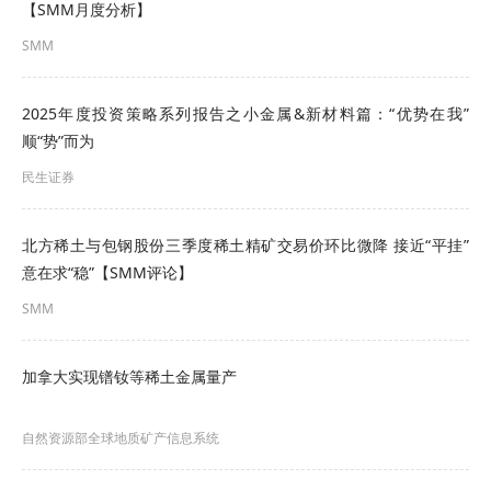
【SMM月度分析】
一步”。该地被认为蕴藏着地球最大稀土矿床之一，
SMM
广泛分布的条纹霞石正长岩至少含有4500万吨资
源，到目前为止大多数地区未进行勘探。
2025年度投资策略系列报告之小金属&新材料篇：“优势在我”
顺“势”而为
基于估算的资源量，该公司发布了一份初步经济评
民生证券
价结果，其净现值接近30亿美元（按照15%和25%
的折现率，税前净现值分别为28亿美元和36亿美
北方稀土与包钢股份三季度稀土精矿交易价环比微降 接近“平挂”
元），内部收益率（IRR）为180%。
意在求“稳”【SMM评论】
该报告阐明了坦布里兹项目的分阶段增长战略，刚
SMM
开始时稀土精矿年产量为8万吨，最早明年开始，经
加拿大实现镨钕等稀土金属量产
过模块化扩产规模可达到42.5万吨。
到目前为止，CM公司已经签署了坦布里兹项目3/4
自然资源部全球地质矿产信息系统
的稀土精矿产量承购协议。最近，该公司向CM公司