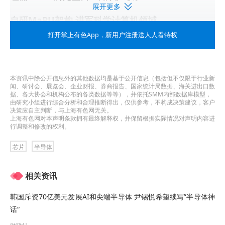
展开更多
自研MaPU架构 进军科学计算机领域
打开掌上有色App
，新用户注册送人人看特权
据介绍，MaPU架构是基于“软件定义硬件”理念实现
的可重构芯片架构设计，其凭借指令集架构、处理
器、计算体系架构，融合了ASIC的高效性、FPGA的
本资讯中除公开信息外的其他数据均是基于公开信息（包括但不仅限于行业新
闻、研讨会、展览会、企业财报、券商报告、国家统计局数据、海关进出口数
据、各大协会和机构公布的各类数据等等），并依托SMM内部数据库模型，
可编程性以及CPU的灵活性优势，是通用计算架构
由研究小组进行综合分析和合理推断得出，仅供参考，不构成决策建议，客户
决策应自主判断，与上海有色网无关。
领域的一次创新发明。
上海有色网对本声明条款拥有最终解释权，并保留根据实际情况对声明内容进
行调整和修改的权利。
从产品和商业化进程方面来看，思朗科技2021年9
芯片
半导体
月正式发布了采用MaPU架构的5G小基站UCP系列
芯片——UCP1002和UCP4008。该公司表示，
相关资讯
UCP1002芯片是中国自主内核的5G小基站处理器芯
韩国斥资70亿美元发展AI和尖端半导体 尹锡悦希望续写”半导体神
片，且已实现量产；UCP4008芯片则主要面向企业
话“