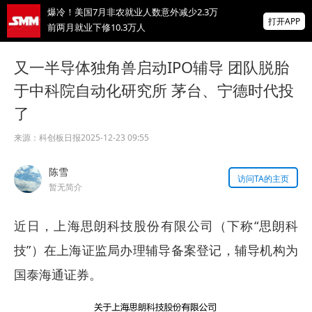
爆冷！美国7月非农就业人数意外减少2.3万
打开APP
前两月就业下修10.3万人
非农爆冷打击加息预期，美股高开，光通信
又一半导体独角兽启动IPO辅导 团队脱胎
概念股普涨，现货黄金突破4350
于中科院自动化研究所 茅台、宁德时代投
北京楼市新政：非京籍五环内社保满1年即可
了
购房 适度提高公积金最高贷款额度
掌上有色
来源：
科创板日报
2025-12-23 09:55
为有色行业打造的神器
陈雪
访问TA的主页
暂无简介
近日，上海思朗科技股份有限公司（下称“思朗科
技”）在上海证监局办理辅导备案登记，辅导机构为
国泰海通证券。