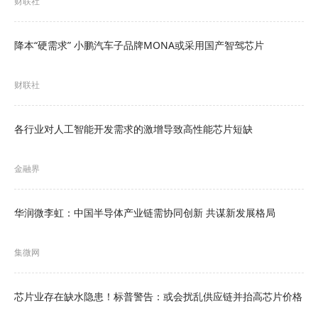
级应用场景，是国内企业级5G小基站芯片。
2023年
财联社
初，思朗科技实现首个数亿级商业订单落地，并已
降本“硬需求” 小鹏汽车子品牌MONA或采用国产智驾芯片
实现交付。
据悉，思朗科技UCP4008款芯片目前已经被中国移
财联社
动研究院、新华三、长焜科技、共进电子和金信诺
各行业对人工智能开发需求的激增导致高性能芯片短缺
等多家国内小基站行业头部企业应用在他们的扩展
型皮基站、一体化站和家庭站等多款商用产品中。
金融界
2024年9月，思朗科技发布了面向移动通信小基站
华润微李虹：中国半导体产业链需协同创新 共谋新发展格局
和卫星互联网的UCP系列新一代产品 "信
芯"UCP8016。是继UCP4008之后，思朗升级的新
集微网
一代UCP产品。该产品具备八天线处理能力
（8T8R）的小微基站芯片，算力达100TOPS。
芯片业存在缺水隐患！标普警告：或会扰乱供应链并抬高芯片价格