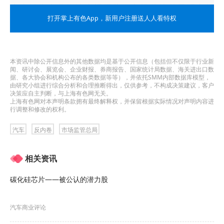
生产销售企业依法合规经营，市场监管总局研究起
打开掌上有色App
，新用户注册送人人看特权
草了《指南》。”
“针对汽车生产企业，《指南》指出了企业要建立以
本资讯中除公开信息外的其他数据均是基于公开信息（包括但不仅限于行业新
生产成本为基础、市场供求为导向的定价策略，对
闻、研讨会、展览会、企业财报、券商报告、国家统计局数据、海关进出口数
据、各大协会和机构公布的各类数据等等），并依托SMM内部数据库模型，
所属整车销售、金融服务等环节实行全链条价格行
由研究小组进行综合分析和合理推断得出，仅供参考，不构成决策建议，客户
决策应自主判断，与上海有色网无关。
为管理，确保价格行为规范。”在征求意见稿发布
上海有色网对本声明条款拥有最终解释权，并保留根据实际情况对声明内容进
行调整和修改的权利。
后，中国汽车工业协会第一时间进行了解读，“《指
汽车
反内卷
市场监管总局
南》明确提示了汽车生产企业除了依法降价处理积
压商品外，不得以排挤竞争对手或者独占市场为目
相关资讯
的实施不正当价格竞争行为。”
碳化硅芯片——被公认的潜力股
在行业协会对《指南》作出反应的同时，多家车企
汽车商业评论
亦先后作出承诺。其中，率先表态的北汽集团称，