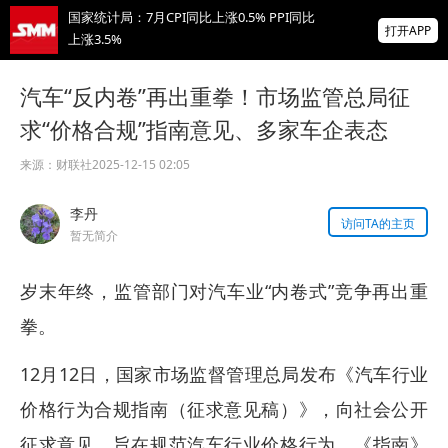
国家统计局：7月CPI同比上涨0.5% PPI同比
打开APP
上涨3.5%
非农爆冷打击加息预期 美元周线两连跌 金属
汽车“反内卷”再出重拳！市场监管总局征
涨跌互现 贵金属周线大反攻【隔夜行情】
求“价格合规”指南意见、多家车企表态
2026 SMM锌业大会圆满落幕！大咖云集 共
寻锌行业破局发展新机遇
来源：
财联社
2025-12-15 02:05
掌上有色
李丹
为有色行业打造的神器
访问TA的主页
暂无简介
岁末年终，监管部门对汽车业“内卷式”竞争再出重
拳。
12月12日，国家市场监督管理总局发布《汽车行业
价格行为合规指南（征求意见稿）》，向社会公开
征求意见，旨在规范汽车行业价格行为。《指南》