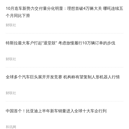
将坚决支持并积极响应；随后，小鹏汽车发布声明
10月造车新势力交付量分化明显：理想首破4万辆大关 哪吒连续五
表示，全面审视并持续优化自身的价格管理与合规
个月同比下滑
体系，确保从产品定价到销售服务的每一个环节都
财联社
更加透明、规范。承诺将严格遵守明码标价原则，
特斯拉最大客户打起“退堂鼓” 考虑放慢履行10万辆订单的步伐
保障消费者的知情权与选择权，坚决杜绝任何形式
的价格欺诈与不正当竞争行为。
财联社
“承诺将严格落实规范价格竞争行为的要求保障消费
全球多个汽车巨头展开开发竞赛 机构称有望复制人形机器人行情
者的利益，坚决杜绝任何形式的价格欺诈和不正当
竞争行为。积极发挥行业示范引领作用，与全行业
财联社
同仁携手共进，筑牢行业合规经营秩序，推动构建
协作共赢发展生态助力汽车产业高质量发展。”作为
中国首个！比亚迪上半年新车销量进入全球十大车企行列
行业龙头，比亚迪表态称，《指南》从汽车生产企
和讯网
业价格行为、销售企业价格行为制度建设等方面，