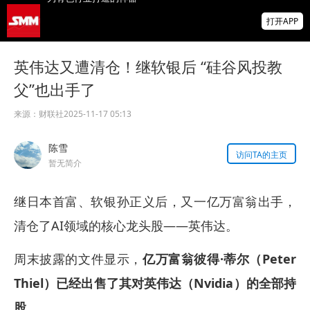
期铜触及12周高位 受LME库存下降支撑【8
打开APP
月5日LME收盘】
单日大涨4%！黄金是隔夜市场“最亮的资产”
英伟达又遭清仓！继软银后 “硅谷风投教
父”也出手了
美联储理事Cook：通胀若未见降温，已准备
好加息
来源：
财联社
2025-11-17 05:13
陈雪
访问TA的主页
暂无简介
继日本首富、软银孙正义后，又一亿万富翁出手，
清仓了AI领域的核心龙头股——英伟达。
周末披露的文件显示，
亿万富翁彼得·蒂尔（Peter
Thiel）已经出售了其对英伟达（Nvidia）的全部持
股
。