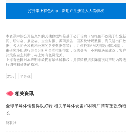
文件还显示，蒂尔还将其对特斯拉的持股从272613
打开掌上有色App
，新用户注册送人人看特权
股削减至65000股，并分别买入了79181股的苹果股
票以及49000股的微软股票。
本资讯中除公开信息外的其他数据均是基于公开信息（包括但不仅限于行业新
蒂尔还出售了能源生产企业Vistra Energy Corp的
闻、研讨会、展览会、企业财报、券商报告、国家统计局数据、海关进出口数
据、各大协会和机构公布的各类数据等等），并依托SMM内部数据库模型，
全部股份，共计208747股。
由研究小组进行综合分析和合理推断得出，仅供参考，不构成决策建议，客户
决策应自主判断，与上海有色网无关。
上海有色网对本声明条款拥有最终解释权，并保留根据实际情况对声明内容进
在蒂尔作出上述举动之际，市场对人工智能催生的
行调整和修改的权利。
科技估值泡沫的担忧正日益加剧。
芯片
半导体
投资者担忧，人工智能巨头OpenAI计划如何兑现其
相关资讯
超过1万亿美元的支出承诺，以及这将对作为其主要
全球半导体销售得以好转 相关半导体设备和材料厂商有望强劲增
供应商的英伟达等芯片制造商产生何种影响。英伟
长
达对OpenAI的投资也引发了人们对循环融资的担
财联社
忧。