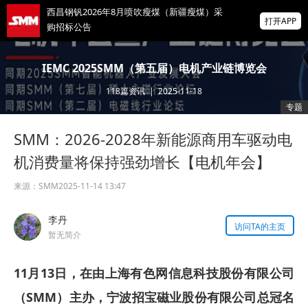
西昌钢钒2026年8月喷吹瘦煤（新疆瘦煤）采
打开APP
购招标公告
攀钢钒2026年8月甘肃烧结煤与甘肃喷吹兰炭
IEMC 2025SMM（第五届）电机产业链博览会
的采购采购招标
118
篇资讯
|
2025-11-18
金属近全线飘红 沪锌涨逾1% 多晶硅涨近3%
专题
贵金属、双焦涨幅居前【SMM日评】
SMM：2026-2028年新能源商用车驱动电
掌上有色
为有色行业打造的神器
机消费量将保持强劲增长【电机年会】
来源：
SMM
2025-11-14 13:47
李丹
访问TA的主页
暂无简介
11月13日，在由上海有色网信息科技股份有限公司
（SMM）主办，宁波招宝磁业股份有限公司总冠名