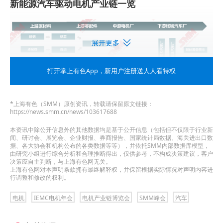
新能源汽车驱动电机产业链一览
展开更多
打开掌上有色App
，新用户注册送人人看特权
*上海有色（SMM）原创资讯，转载请保留原文链接：
https://news.smm.cn/news/103617688
2018-2025年新能源汽车消费情况分析
本资讯中除公开信息外的其他数据均是基于公开信息（包括但不仅限于行业新
闻、研讨会、展览会、企业财报、券商报告、国家统计局数据、海关进出口数
据、各大协会和机构公布的各类数据等等），并依托SMM内部数据库模型，
从2018-2025国内汽车产业蓬勃发展，产销以季节
由研究小组进行综合分析和合理推断得出，仅供参考，不构成决策建议，客户
决策应自主判断，与上海有色网无关。
上海有色网对本声明条款拥有最终解释权，并保留根据实际情况对声明内容进
性变化趋势逐年走高
行调整和修改的权利。
►
SMM分析
电机
IEMC电机年会
电机产业链博览会
SMM峰会
汽车
Ø2018-2025年国内汽车产业蓬勃发展，汽车产量和