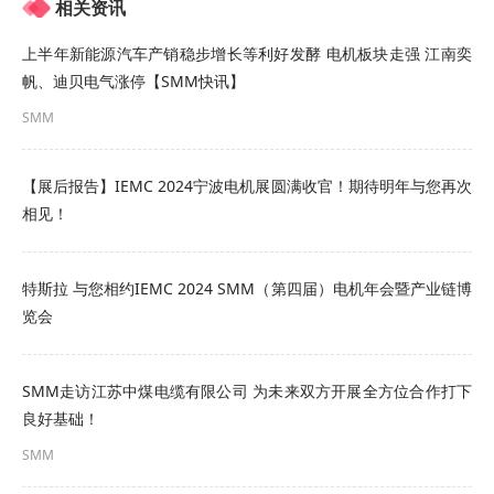
相关资讯
销量逐年走高，其中2018-2022年，新能源产业开
上半年新能源汽车产销稳步增长等利好发酵 电机板块走强 江南奕
始起步发展，伴随着政策及疫情等诸多因素的影
帆、迪贝电气涨停【SMM快讯】
响，国内汽车增长幅度偏缓，整体呈现震荡上行的
SMM
局面。
【展后报告】IEMC 2024宁波电机展圆满收官！期待明年与您再次
Ø2022年之后，国内汽车产销明显上行，增幅显著
相见！
扩大，其中在“双碳”政策的强有力的推行下，新能源
车产销为该阶段的国内汽车增长奠定坚实基础，推
特斯拉 与您相约IEMC 2024 SMM（第四届）电机年会暨产业链博
动了中国汽车工业的持续发展。
览会
2018-2025年国内新能源车产销增幅持续扩大，市
SMM走访江苏中煤电缆有限公司 为未来双方开展全方位合作打下
场容量不断提升
良好基础！
►SMM分析
SMM