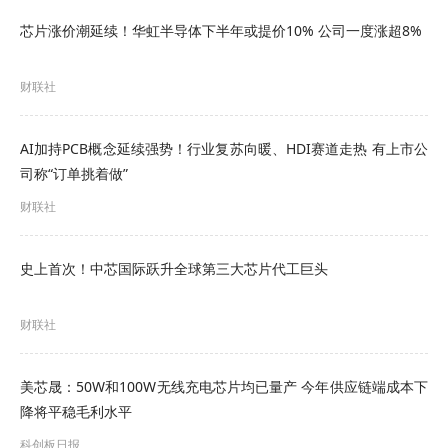
芯片涨价潮延续！华虹半导体下半年或提价10% 公司一度涨超8%
招商银行研究院指出，2022年以来我国含氟特气的
财联社
自主供应能力显著提升，国产化率达到50%。
AI加持PCB概念延续强势！行业复苏向暖、HDI赛道走热 有上市公
用量最大的三氟化氮和WF6方面，国内已有中船特
司称“订单挑着做”
气、南大光电、昊华科技等企业陆续向台积电、中
财联社
芯国际供货。
史上首次！中芯国际跃升全球第三大芯片代工巨头
财联社
美芯晟：50W和100W无线充电芯片均已量产 今年供应链端成本下
降将平稳毛利水平
科创板日报