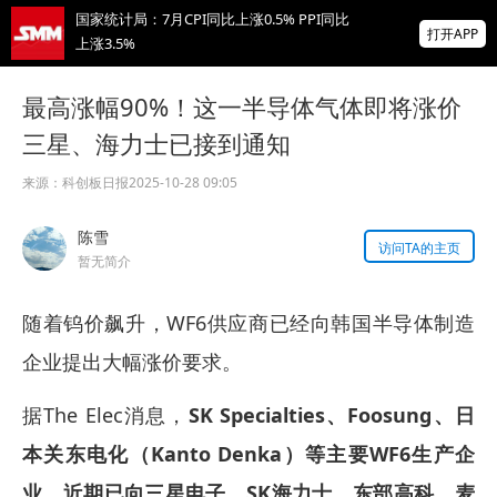
国家统计局：7月CPI同比上涨0.5% PPI同比
打开APP
上涨3.5%
非农爆冷打击加息预期 美元周线两连跌 金属
最高涨幅90%！这一半导体气体即将涨价
涨跌互现 贵金属周线大反攻【隔夜行情】
三星、海力士已接到通知
2026 SMM锌业大会圆满落幕！大咖云集 共
寻锌行业破局发展新机遇
来源：
科创板日报
2025-10-28 09:05
掌上有色
陈雪
为有色行业打造的神器
访问TA的主页
暂无简介
随着钨价飙升，WF6供应商已经向韩国半导体制造
企业提出大幅涨价要求。
据The Elec消息，
SK Specialties、Foosung、日
本关东电化（Kanto Denka）等主要WF6生产企
业，近期已向三星电子、SK海力士、东部高科、麦