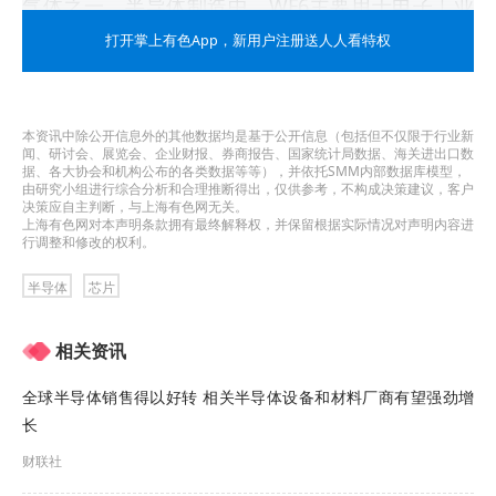
气体之一。半导体制造中，WF6主要用于电子工业
中金属钨化学气象积淀工业（CVD）工艺，其可在
打开掌上有色App
，新用户注册送人人看特权
晶圆表面沉积钨金属，填补通道与孔洞，形成芯片
内的导电连接层，
是制作逻辑芯片、DRAM和3D
本资讯中除公开信息外的其他数据均是基于公开信息（包括但不仅限于行业新
闻、研讨会、展览会、企业财报、券商报告、国家统计局数据、海关进出口数
NAND的关键材料。
据、各大协会和机构公布的各类数据等等），并依托SMM内部数据库模型，
由研究小组进行综合分析和合理推断得出，仅供参考，不构成决策建议，客户
决策应自主判断，与上海有色网无关。
上海有色网对本声明条款拥有最终解释权，并保留根据实际情况对声明内容进
行调整和修改的权利。
半导体
芯片
相关资讯
全球半导体销售得以好转 相关半导体设备和材料厂商有望强劲增
长
财联社