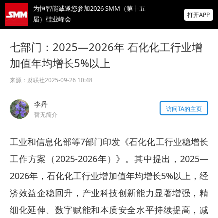
为恒智能诚邀您参加2026 SMM（第十五
打开APP
届）硅业峰会
【直播】海外宏观经济及大类资产展望 全球
七部门：2025—2026年 石化化工行业增
锌、氧化锌、镀锌板供需及价格展望
加值年均增长5%以上
掌上有色
为有色行业打造的神器
来源：
财联社
2025-09-26 10:48
前7个月机电产品进出口大幅走高！集成电路
李丹
出口近乎翻倍！【SMM专题】
访问TA的主页
暂无简介
工业和信息化部等7部门印发《石化化工行业稳增长
工作方案（2025-2026年）》。其中提出，2025—
2026年，石化化工行业增加值年均增长5%以上，经
济效益企稳回升，产业科技创新能力显著增强，精
细化延伸、数字赋能和本质安全水平持续提高，减