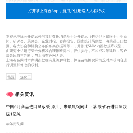
业化应用示范，以及二氧化碳捕集、利用及封存工
程示范。加快天然气提氦、海水提钾等项目实施。
打开掌上有色App
，新用户注册送人人看特权
《石化化工行业稳增长工作方案（2025－2026
年）》解读
本资讯中除公开信息外的其他数据均是基于公开信息（包括但不仅限于行业新
闻、研讨会、展览会、企业财报、券商报告、国家统计局数据、海关进出口数
据、各大协会和机构公布的各类数据等等），并依托SMM内部数据库模型，
近日，工业和信息化部、生态环境部、应急管理
由研究小组进行综合分析和合理推断得出，仅供参考，不构成决策建议，客户
决策应自主判断，与上海有色网无关。
部、中国人民银行、市场监管总局、金融监管总
上海有色网对本声明条款拥有最终解释权，并保留根据实际情况对声明内容进
行调整和修改的权利。
局、供销合作总社等7部门联合发布《石化化工行业
能源
煤化工
稳增长工作方案（2025－2026年）》（以下简称
《工作方案》）。为做好《工作方案》贯彻实施，
相关资讯
现就有关内容解读如下。
中国6月商品进口量放缓 原油、未锻轧铜同比回落 铁矿石进口量跌
破1亿吨
一、《工作方案》出台背景是什么
华尔街见闻
石化化工行业是国民经济的重要基础产业、支柱产