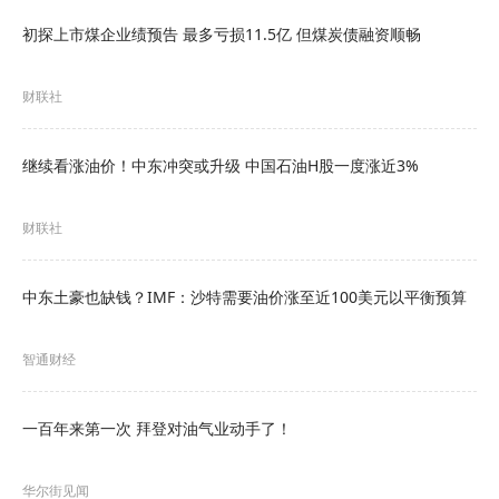
业，经济总量大、产业关联度高，事关工业稳定增
初探上市煤企业绩预告 最多亏损11.5亿 但煤炭债融资顺畅
长、经济平稳运行。经过多年发展，我国已成为全
财联社
球最大的石化化工产品生产国和消费国，2024年石
化化工行业增加值占工业的14.9%，增加值增速
继续看涨油价！中东冲突或升级 中国石油H股一度涨近3%
6.6%，较工业平均水平高0.8个百分点，炼油、乙
烯、合成树脂等20多类基础化学品产品产能居世界
财联社
首位，有效发挥稳定工业经济压舱石作用。但也要
中东土豪也缺钱？IMF：沙特需要油价涨至近100美元以平衡预算
看到，当前石化化工行业面临基础有机原料市场竞
争加剧、高端精细化学品供给不足、国内需求增速
智通财经
放缓、外部不确定性增加等问题。出台《工作方
案》，旨在统筹推进稳增长和促转型，坚持培育行
一百年来第一次 拜登对油气业动手了！
业增长新动能和更新旧动能相结合、供给质量提升
华尔街见闻
与内外需求拓展相结合、市场主导与政府引导相结