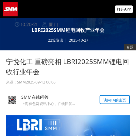
存储芯片股延续跌势，美股盘前SK海力士跌
打开APP
超5%、闪迪跌超8%，金价升至近两月高位
IMF披露：加纳央行去年买黄金亏损19亿美
LBRI2025SMM锂电回收产业年会
元
22
篇资讯
|
2025-10-27
掌上有色
专题
为有色行业打造的神器
宁悦化工 重磅亮相 LBRI2025SMM锂电回
供应偏紧支撑锗价上行 小金属板块走强 云南
锗业、中钨高新领涨【SMM快讯】
收行业年会
来源：
SMM
2025-09-12 06:06
SMM在线问答
访问TA的主页
上海有色网资讯中心，在线回答您的提问！