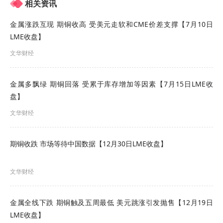
相关资讯
金属涨跌互现 期铜收高 受美元走软和CME价差支撑【7月10日
LME收盘】
厦门市宁悦化工贸易有限公司，自2017年成立以来
文华财经
始终专注于农资产品和化工产品的经营与开拓。凭
借卓越的市场洞察力和专业素养，公司已在化工和
金属多飘绿 期铜回落 受累于库存增加等因素【7月15日LME收
盘】
农资行业中成功构建起强大的商业网络，并赢得了
文华财经
广泛的行业认可.
期铜收跌 市场等待中国数据【12月30日LME收盘】
文华财经
金属全线下跌 期铜触及五周最低 美元跳涨引发抛售【12月19日
LME收盘】