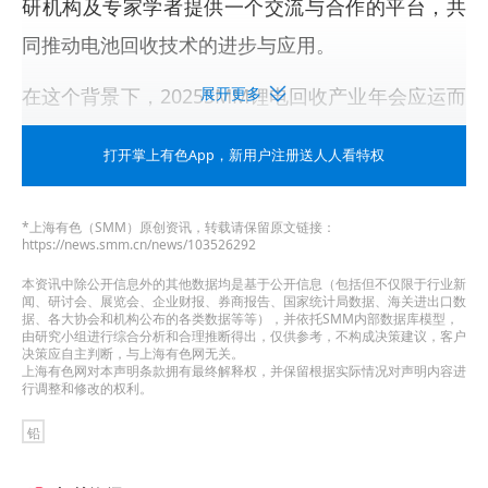
研机构及专家学者提供一个交流与合作的平台，共
同推动电池回收技术的进步与应用。
在这个背景下，2025SMM锂电回收产业年会应运而
展开更多
生，旨在汇聚全球顶尖的电池回收技术与专家智
打开掌上有色App
，新用户注册送人人看特权
慧，共同探索电池回收的未来之路。
在本届大会上，
厦门市宁悦化工贸易有限公司
以赞
*上海有色（SMM）原创资讯，转载请保留原文链接：
https://news.smm.cn/news/103526292
助单位将盛装出席，与锂电回收行业上下游同仁一
本资讯中除公开信息外的其他数据均是基于公开信息（包括但不仅限于行业新
起，对行业发展痛点、难点进行深度的思维碰撞，
闻、研讨会、展览会、企业财报、券商报告、国家统计局数据、海关进出口数
据、各大协会和机构公布的各类数据等等），并依托SMM内部数据库模型，
共同挖掘商机合作共赢，共同探讨推动行业高质量
由研究小组进行综合分析和合理推断得出，仅供参考，不构成决策建议，客户
决策应自主判断，与上海有色网无关。
上海有色网对本声明条款拥有最终解释权，并保留根据实际情况对声明内容进
发展。点击
报名表单
立即登记参会，我们厦门见。
行调整和修改的权利。
铅