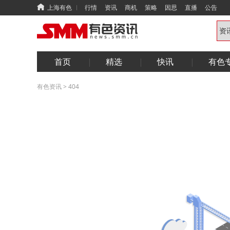
上海有色
行情
资讯
商机
策略
因思
直播
公告
首页
精选
快讯
有色
有色资讯
>
404