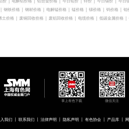
铝价
|
电解铝价格
|
铝合金价格
|
今日铅价
|
锌价
|
今日锡价
|
今日
|
钢铁价格
|
钢材价格
|
电解锰价格
|
锰价格
|
锑价格
|
钨价格
|
钼
稀土价格
|
废铜回收价格
|
废铝回收价格
|
电缆价格
|
低碳金属价格
|
掌上有色下载
微信关注
加入我们
联系我们
法律声明
隐私声明
有色协会
产品库