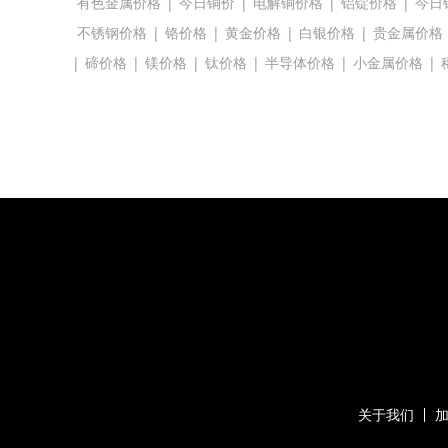
有色金属价格
|
今日铜价
|
电解铜价格
|
铝锭价格
|
今日
不锈钢价格
|
铬价格
|
黄金价格
|
白银价格
|
贵金属价格
|
碲价格
|
镁价格
|
钛价格
|
半导体价格
|
小金属价格
|
关于我们