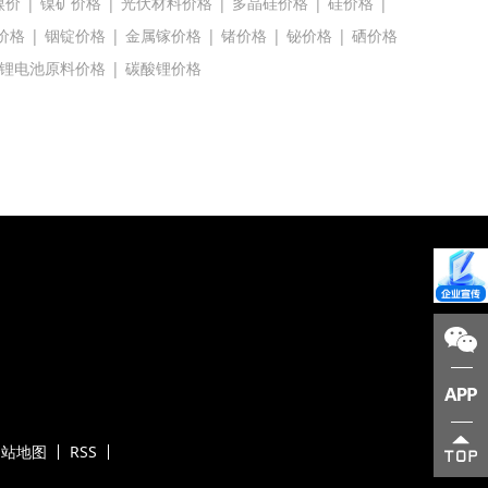
镍价
|
镍矿价格
|
光伏材料价格
|
多晶硅价格
|
硅价格
|
价格
|
铟锭价格
|
金属镓价格
|
锗价格
|
铋价格
|
硒价格
锂电池原料价格
|
碳酸锂价格
网站地图
RSS