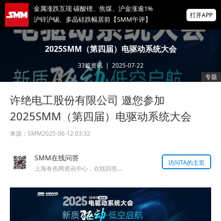
金属涨跌互现 碳酸锂、焦煤、沪金涨逾1%
打开APP
沪锌沪锡、多晶硅跌幅居前【SMM午评】
海绵锆等23项招标公告
2025SMM（第四届）电驱动系统大会
33
篇资讯
|
2025-07-22
【汽车会】安安新材料 邀您共聚 SMM
专题
ASCC2026（第八届）汽车供应链大会
许绝电工股份有限公司 邀您参加
掌上有色
为有色行业打造的神器
2025SMM（第四届）电驱动系统大会
来源：
SMM
2025-06-12 03:32
SMM在线问答
访问TA的主页
上海有色网资讯中心，在线回答您的提问！