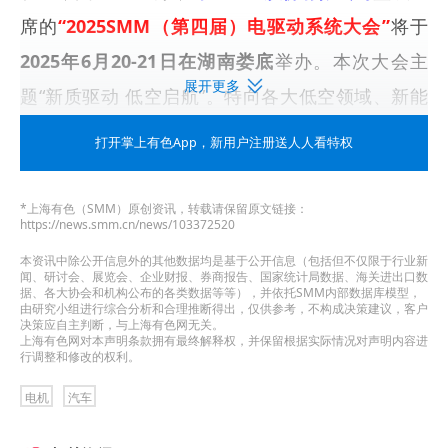
席的
“2025SMM（第四届）电驱动系统大会”
将于
2025年6月20-21日在湖南娄底
举办。本次大会主
展开更多
题“新质驱动 低空启航”。特向各大低空领域、新能
源汽车产业链企业发出邀请，与行业大咖一起，共
打开掌上有色App
，新用户注册送人人看特权
同把2025SMM（第四届）电驱动系统大会打造成为
新能源产业高速发展的重要平台。
*上海有色（SMM）原创资讯，转载请保留原文链接：
https://news.smm.cn/news/103372520
点击
报名表单
立即登记参会，我们期待在会议上与
本资讯中除公开信息外的其他数据均是基于公开信息（包括但不仅限于行业新
闻、研讨会、展览会、企业财报、券商报告、国家统计局数据、海关进出口数
您相遇。
据、各大协会和机构公布的各类数据等等），并依托SMM内部数据库模型，
由研究小组进行综合分析和合理推断得出，仅供参考，不构成决策建议，客户
决策应自主判断，与上海有色网无关。
上海有色网对本声明条款拥有最终解释权，并保留根据实际情况对声明内容进
行调整和修改的权利。
电机
汽车