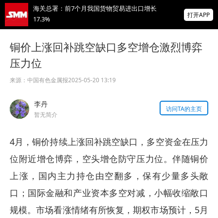
海关总署：前7个月我国货物贸易进出口增长
打开APP
17.3%
【直播中】海外宏观经济及大类资产展望 全
铜价上涨回补跳空缺口多空增仓激烈博弈
球锌、氧化锌、镀锌板供需及价格展望
压力位
金属多飘红 多晶硅涨超5% 伦镍、沪锌、碳
酸锂、纽银等涨逾1% 【SMM午评】
来源：
中国有色金属报
2025-05-20 13:19
掌上有色
李丹
为有色行业打造的神器
访问TA的主页
暂无简介
4月，铜价持续上涨回补跳空缺口，多空资金在压力
位附近增仓博弈，空头增仓防守压力位。伴随铜价
上涨，国内主力持仓由空翻多，保有少量多头敞
口；国际金融和产业资本多空对减，小幅收缩敞口
规模。市场看涨情绪有所恢复，期权市场预计，5月