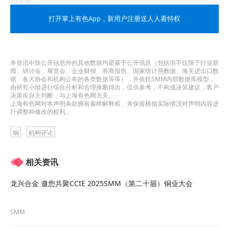
降6%。
打开掌上有色App
，新用户注册送人人看特权
国内主力由空翻多，国际金融和产业资本多空对
减。4月30日，沪铜持仓量TOP20期货公司持有净
多头5316手，4月同期持有净空头4496手，国内主
本资讯中除公开信息外的其他数据均是基于公开信息（包括但不仅限于行业新
闻、研讨会、展览会、企业财报、券商报告、国家统计局数据、海关进出口数
力持仓由空翻多，国内主力减持空头是推动铜价上
据、各大协会和机构公布的各类数据等等），并依托SMM内部数据库模型，
由研究小组进行综合分析和合理推断得出，仅供参考，不构成决策建议，客户
决策应自主判断，与上海有色网无关。
涨的重要力量。5月2日，伦铜商业机构（包括生产
上海有色网对本声明条款拥有最终解释权，并保留根据实际情况对声明内容进
行调整和修改的权利。
商、贸易商、加工商、用户等产业客户）持有净空
头60001手，较4月同期空头敞口收窄4895手，投资
铜
机构评论
基金持有净多头敞口31505手，较上月同期多头敞
相关资讯
口收窄10072手。
龙兴合金 邀您共聚CCIE 2025SMM（第二十届）铜业大会
市场炒作风险处于中等水平。4月30日，沪铜主力合
约持仓量16.9万手，上期所指定交割仓库
铜库存
8.9
SMM
万吨，盘面持仓规模与交割库库存之比为9.4，处于