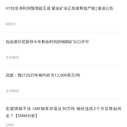
H1扣非净利润预增超五成 紫金矿业正加速释放产能|速读公告
中等偏高水平；LME 3个月期铜持仓28.7万手，库
存20万吨，月均可交割产量141万吨，未来3个月
财联社
内，持仓量与交易所库存和产量之和比值为1.6。综
合考虑，伦铜持仓处于较低水平，库存较为充裕，
自由港印尼获得今年剩余时间的铜精矿出口许可
市场炒作风险处在中等水平。
文华财经
铜价处在长期价格区间中部偏高位置。沪铜期货价
格长期运行区间在41000元~89000元/吨，伦铜期货
花旗：预计2025年铜均价为12,000美元/吨
价格长期运行区间在5100美元~11100美元/吨。4月
文华财经
30日，沪铜主力合约收盘价77220元/吨，处在长期
价格区间75%分位；伦铜期货收盘价9125美元/吨，
宏观情绪不佳 LME铜库存逼近30万吨 铜价连跌2个月后将如何
处在长期价格区间67%分位。
走？【SMM分析】
SMM
铜价持续上涨回补跳空缺口。4月中旬，铜价大幅反