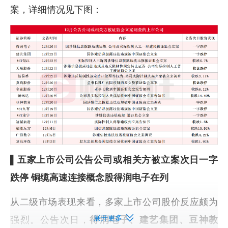
案，详细情况见下图：
▌五家上市公司公告公司或相关方被立案次日一字
跌停 铜缆高速连接概念股得润电子在列
从二级市场表现来看，多家上市公司股价反应颇为
展开更多
强烈。公告次日，
得润电子、建艺集团、豆神教