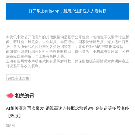
育、*ST九有、*ST龙宇均一字跌停，天顺股份和莫
打开掌上有色App
，新用户注册送人人看特权
高股份收盘跌停
，福能东方收跌15.91%，新迅达收
跌14.49%。
本资讯中除公开信息外的其他数据均是基于公开信息（包括但不仅限于行业新
主营电子连接器和精密组件的研发、生产及销售的
闻、研讨会、展览会、企业财报、券商报告、国家统计局数据、海关进出口数
据、各大协会和机构公布的各类数据等等），并依托SMM内部数据库模型，
得润电子12月26日公告，公司及实际控制人之一邱
由研究小组进行综合分析和合理推断得出，仅供参考，不构成决策建议，客户
决策应自主判断，与上海有色网无关。
建民于2024年12月25日分别收到中国证监会下发的
上海有色网对本声明条款拥有最终解释权，并保留根据实际情况对声明内容进
行调整和修改的权利。
《立案告知书》，
因涉嫌信息披露违法违规，中国
铜缆高速连接
证监会决定对公司及邱建民立案
。公司同日公告，
公司控股股东深圳市得胜资产管理有限公司所持公
相关资讯
司股份10.72万股将被重庆市江北区人民法院在阿里
AI相关赛道再次爆发 铜缆高速连接概念涨近9% 金信诺等多股涨停
巴巴司法拍卖网络平台上进行二次司法拍卖。得润
【热股】
电子曾于2023年12月30日披露，深圳证监局对公司
SMM