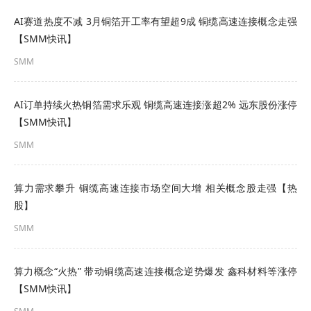
采取责令改正措施，指出公司
2020年半年度至2022
AI赛道热度不减 3月铜箔开工率有望超9成 铜缆高速连接概念走强
年半年度定期报告披露的应收款项收回情况与实际
【SMM快讯】
不符，相关年度财务报告数据不准确等问题
。公司
SMM
已针对上述问题进行了积极整改，并持续对监管要
求的工作进行积极落实。二级市场方面，铜缆高速
AI订单持续火热铜箔需求乐观 铜缆高速连接涨超2% 远东股份涨停
连接概念股得润电子
在立案公告披露的当日录得6天
【SMM快讯】
SMM
3板，次日一字跌停，封单超80万手。
算力需求攀升 铜缆高速连接市场空间大增 相关概念股走强【热
股】
SMM
珠海香洲区国资办旗下的装饰综合服务商建艺集团
算力概念“火热” 带动铜缆高速连接概念逆势爆发 鑫科材料等涨停
【SMM快讯】
12月23日公告，公司收到中国证监会《立案告知