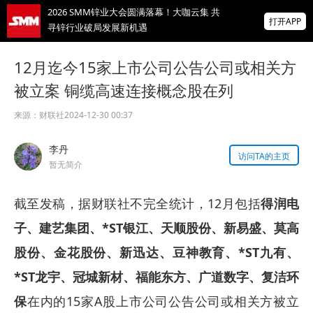
寻锌行业破局发展新机遇
打开APP
美国拟投30亿美元扶持关键矿产
12月迄今15家上市公司公告公司或相关方
掌上有色
被立案 铜缆高速连接概念股在列
为有色行业打造的神器
来源：
财联社
2024-12-30 00:37
非农爆冷打击加息预期 美元周线两连跌 金属
涨跌互现 贵金属周线大反攻【隔夜行情】
李丹
访问TA的主页
暂无简介
截至发稿，据财联社不完全统计，12月包括
得润电
子、建艺集团、*ST银江、天顺股份、新易盛、莫高
股份、金花股份、新迅达、豆神教育、*ST九有、
*ST龙宇、冠城新材、福能东方、广道数字、复洁环
保
在内的15家A股上市公司公告公司或相关方被立