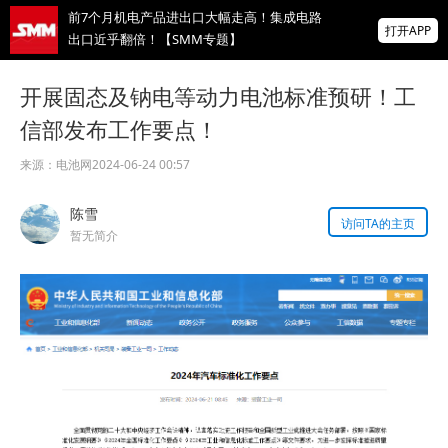
前7个月机电产品进出口大幅走高！集成电路
打开APP
出口近乎翻倍！【SMM专题】
特雷克金属：弗洛伦斯铜矿下半年产量需增
开展固态及钠电等动力电池标准预研！工
至约三倍，才能实现全年产量目标
信部发布工作要点！
掌上有色
为有色行业打造的神器
来源：
电池网
2024-06-24 00:57
供应偏紧支撑锗价年内大涨近78% 后市将如
陈雪
何演绎？【SMM评论】
访问TA的主页
暂无简介