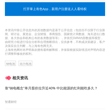
开展汽车双碳标准体系研究，以体系为“纲”统筹推进
打开掌上有色App
，新用户注册送人人看特权
智能网联汽车、新能源汽车、汽车芯片、汽车双碳
等重点领域标准研制。
本资讯中除公开信息外的其他数据均是基于公开信息（包括但不仅限于行业新
部署前沿领域标准体系。
聚焦前沿技术领域和新型
闻、研讨会、展览会、企业财报、券商报告、国家统计局数据、海关进出口数
据、各大协会和机构公布的各类数据等等），并依托SMM内部数据库模型，
产业生态，
围绕固态电池、电动汽车换电、车用人
由研究小组进行综合分析和合理推断得出，仅供参考，不构成决策建议，客户
决策应自主判断，与上海有色网无关。
上海有色网对本声明条款拥有最终解释权，并保留根据实际情况对声明内容进
工智能等新领域
，前瞻研究相应标准子体系，支撑
行调整和修改的权利。
新技术、新业态、新模式创新发展。
钠电池
动力电池
持续完善新能源汽车标准。
加
快电动汽车整车、动
相关资讯
力电池安全要求以及电动汽车远程服务与管理等标
准制修订，强化电动汽车安全保障。开展动力电池
靠“钠电概念”单月股价拉升近40% 中比能源的红利能吃多久？
耐久性、规格尺寸、回收利用等标准制定，以及固
智通财经
态电池、钠离子电池等新一代动力电池标准预研，