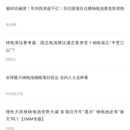
提升动力电池性能水平。
推进电动汽车减速器总
逾80次融资！年内投资超千亿！百亿级项目点燃钠电池赛道投资热
成、电机系统工况效率测试、燃料电池电动汽车氢
气喷射器等标准研制，规范关键部件产品技术要
电池网
求。加快发布实施大功率充电标准配套的控制导
锂电淘汰赛考题：固态电池将比液态更便宜？钠电或占“半壁江
引、通信协议以及电动汽车传导充电系统安全要求
山”？
等标准，提高电动汽车充电便利性。推进商用车换
财联社
电安全要求、换电兼容性测试、换电电池系统技术
要求等标准研制，支撑换电模式商业化发展。
全球最大钠电池储能项目投运 业内人士这样看
以下为《工作要点》原文：
科创板日报
2024年汽车标准化工作要点
锂价大跌致钠电池优势大减 多项目开年“遇冷” 钠电池还有“春
全面贯彻党的二十大和中央经济工作会议精神，认
天”吗？【SMM专题】
真落实政府工作报告和全国新型工业化推进大会任
SMM