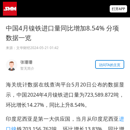
金属多飘红 多晶硅涨超5% 伦镍、沪锌、碳
打开APP
酸锂、纽银等涨逾1% 【SMM午评】
海关总署：前7个月我国货物贸易进出口增长
中国4月镍铁进口量同比增加8.54% 分项
17.3%
数据一览
【直播中】海外宏观经济及大类资产展望 全
球锌、氧化锌、镀锌板供需及价格展望
来源：
文华财经
2024-05-21 01:42
掌上有色
张珊珊
为有色行业打造的神器
访问TA的主页
暂无简介
海关统计数据在线查询平台5月20日公布的数据显
示，中国2024年4月镍铁进口量为723,589.872吨，
环比增长14.27%，同比上升8.54%。
印度尼西亚是第一大供应国，当月从印度尼西亚
进
口镍
铁703,156.762吨，环比增长13.83%，同比增