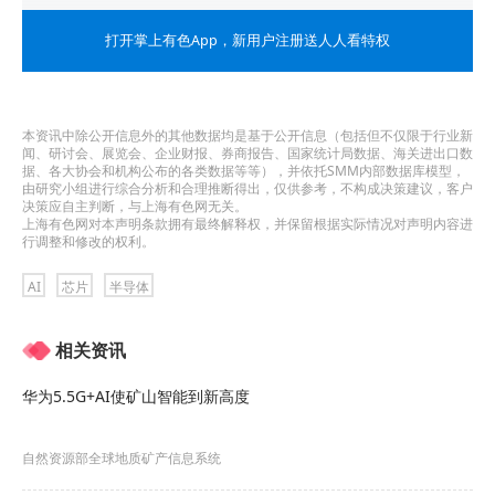
据分析，这些涨势突显了人工智能领域正在酝酿的
打开掌上有色App
，新用户注册送人人看特权
一种趋势，
投资者正在寻找“可能复制英伟达惊人回
报”的股票。
在为人工智能工作负载提供动力的处理
器市场上，英伟达仍一枝独秀。
本资讯中除公开信息外的其他数据均是基于公开信息（包括但不仅限于行业新
闻、研讨会、展览会、企业财报、券商报告、国家统计局数据、海关进出口数
据、各大协会和机构公布的各类数据等等），并依托SMM内部数据库模型，
但人工智能还涉及许多其他组件，包括内存芯片、
由研究小组进行综合分析和合理推断得出，仅供参考，不构成决策建议，客户
决策应自主判断，与上海有色网无关。
服务器和网络组件。更不用说用于制造芯片本身的
上海有色网对本声明条款拥有最终解释权，并保留根据实际情况对声明内容进
行调整和修改的权利。
设备了。
AI
芯片
半导体
“竞争越来越激烈，”Zacks Investment
相关资讯
Management Inc．的客户投资组合经理Brian
Mulberry说，“你可以通过其他方式获得这个行业的
华为5.5G+AI使矿山智能到新高度
兴奋和活力。”
自然资源部全球地质矿产信息系统
上个月，美光股价上涨了约30%，超过了英伟达