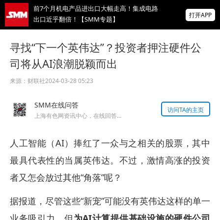
前7个月机电产品进出口大幅走高！集成电路
打开APP
出口近乎翻倍！【SMM专题】
为恒智能诚邀您参加2026 SMM（第十五
寻找“下一个英伟达”？投资者押注硬件公
届）硅业峰会
司将从AI浪潮脱颖而出
【直播】海外宏观经济及大类资产展望 全球
锌、氧化锌、镀锌板供需及价格展望
来源：
财联社
2024-03-28 05:23
掌上有色
SMM在线问答
为有色行业打造的神器
访问TA的主页
上海有色网资讯中心，在线回答您的提问！
人工智能（AI）捧红了一众与之相关的股票，其中
最具代表性的当属英伟达。不过，激情高涨的投资
者又怎会放过其他“角落”呢？
据报道，尽管这些“新宠”可能没有英伟达这样的单一
业务吸引力，但
为AI计算提供基础设施的硬件公司