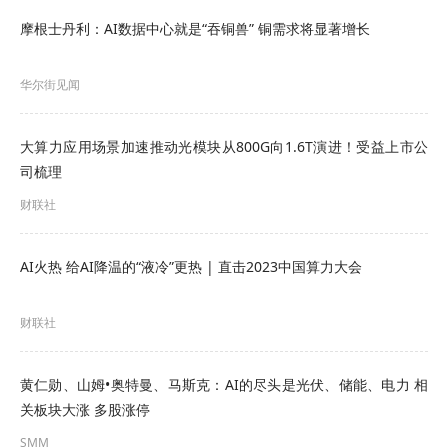
16%的涨幅。自公布业绩以来，这家存储芯片制造
摩根士丹利：AI数据中心就是“吞铜兽” 铜需求将显著增长
商一直表现出色。此外，戴尔股价在3月初也跃升至
华尔街见闻
纪录高位，此前该公司与人工智能相关的销售额和
利润超过了华尔街预期。
大算力应用场景加速推动光模块从800G向1.6T演进！受益上市公
司梳理
更不用说有“AI风向标”之称的超微电脑了。该公司本
财联社
月被纳入标准普尔500指数后，股价上涨了18%。该
公司将于5月2日公布财报。要想保持涨势，该公司
AI火热 给AI降温的“液冷”更热 | 直击2023中国算力大会
需达到季度收入增长逾200%的市场预期。
财联社
不过，尽管涨势有所蔓延，但博通、AMD等一些试
图追赶英伟达的芯片制造商，正因表现落后于业龙
黄仁勋、山姆•奥特曼、马斯克：AI的尽头是光伏、储能、电力 相
头而面临较大压力。
关板块大涨 多股涨停
SMM