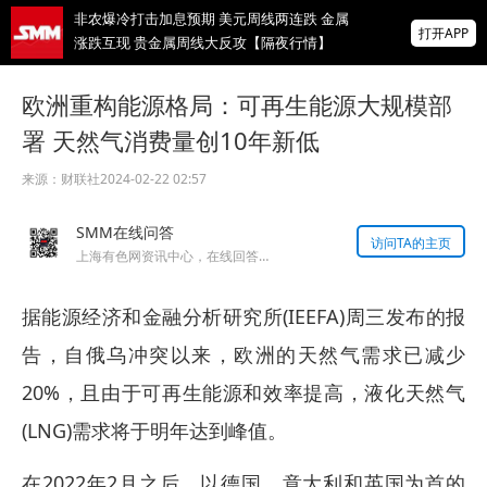
非农爆冷打击加息预期 美元周线两连跌 金属
打开APP
涨跌互现 贵金属周线大反攻【隔夜行情】
2026 SMM锌业大会圆满落幕！大咖云集 共
欧洲重构能源格局：可再生能源大规模部
寻锌行业破局发展新机遇
署 天然气消费量创10年新低
美国拟投30亿美元扶持关键矿产
来源：
财联社
2024-02-22 02:57
掌上有色
SMM在线问答
为有色行业打造的神器
访问TA的主页
上海有色网资讯中心，在线回答您的提问！
据能源经济和金融分析研究所(IEEFA)周三发布的报
告，自俄乌冲突以来，欧洲的天然气需求已减少
20%，且由于可再生能源和效率提高，液化天然气
(LNG)需求将于明年达到峰值。
在2022年2月之后，以德国、意大利和英国为首的