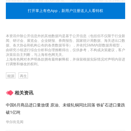
续限制天然气使用的准备，这在一定程度上归功于
提高效率的措施和再生能源的部署。
打开掌上有色App
，新用户注册送人人看特权
另外，虽然欧洲国家在削减俄罗斯管道天然气进口
方面取得了成功，但俄罗斯对欧洲的液化天然气供
本资讯中除公开信息外的其他数据均是基于公开信息（包括但不仅限于行业新
闻、研讨会、展览会、企业财报、券商报告、国家统计局数据、海关进出口数
应却不降反升。
据、各大协会和机构公布的各类数据等等），并依托SMM内部数据库模型，
由研究小组进行综合分析和合理推断得出，仅供参考，不构成决策建议，客户
决策应自主判断，与上海有色网无关。
西班牙去年购买了俄罗斯供应的所有液化天然气的
上海有色网对本声明条款拥有最终解释权，并保留根据实际情况对声明内容进
行调整和修改的权利。
40%以上——52.4亿立方米，同比增长5%。比利时
能源
再生
位居第二，占欧洲进口俄罗斯液化天然气份额的
30%。
相关资讯
与此同时，新的液化天然气基础设施仍在继续建设
中国6月商品进口量放缓 原油、未锻轧铜同比回落 铁矿石进口量跌
破1亿吨
之中，自2022年2月以来，有8个天然气终端投入运
华尔街见闻
营，另有13个项目计划到2030年前投入使用，这将