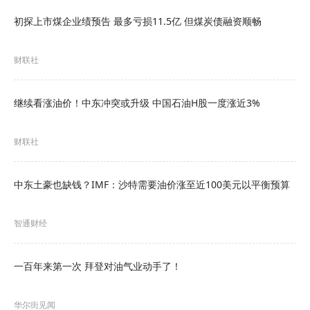
使得欧洲处理液化天然气的能力大幅提升。
初探上市煤企业绩预告 最多亏损11.5亿 但煤炭债融资顺畅
随着进一步部署太阳能与风力、热泵以及提高效率
财联社
措施，意味着欧洲液化天然气的需求将在2025年达
到高峰。
继续看涨油价！中东冲突或升级 中国石油H股一度涨近3%
IEEFA欧洲首席能源分析师Ana Maria Jaller-
财联社
Makarewicz表示：“俄乌冲突两年后，欧洲的能源
系统更加多样化和具有弹性。“能源危机在一定程度
中东土豪也缺钱？IMF：沙特需要油价涨至近100美元以平衡预算
上得到了控制，节能措施得到了推广，可再生能源
和热泵的安装也加快了，这使欧洲大陆能够继续减
智通财经
少天然气需求。”
一百年来第一次 拜登对油气业动手了！
不过，在经历了过度依赖单一来源而危及能源安全
的危险之后，欧洲国家必须从过去的错误中吸取教
华尔街见闻