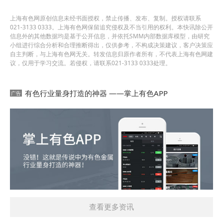
上海有色网原创信息未经书面授权，禁止传播、发布、复制。授权请联系
021-3133 0333。上海有色网保留追究侵权及不当引用的权利。本快讯除公开
信息外的其他数据均是基于公开信息，并依托SMM内部数据库模型，由研究
小组进行综合分析和合理推断得出，仅供参考，不构成决策建议，客户决策应
自主判断，与上海有色网无关。转发信息归原作者所有，不代表上海有色网建
议，仅用于学习交流。若侵权，请联系021-3133 0333处理。
有色行业量身打造的神器 ——掌上有色APP
查看更多资讯