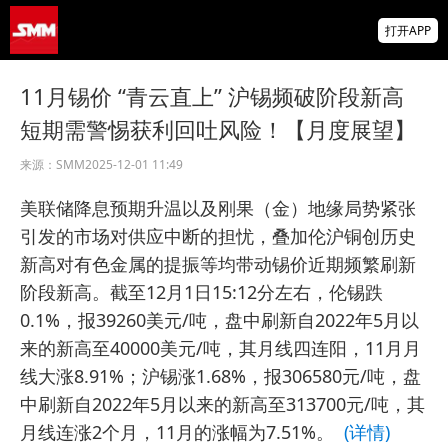
非农爆冷打击加息预期 美元周线两连跌 金属
打开APP
涨跌互现 贵金属周线大反攻【隔夜行情】
2026 SMM锌业大会圆满落幕！大咖云集 共
11月锡价 “青云直上” 沪锡频破阶段新高
寻锌行业破局发展新机遇
短期需警惕获利回吐风险！【月度展望】
美国拟投30亿美元扶持关键矿产
来源：
SMM
2025-12-01 11:49
美联储降息预期升温以及刚果（金）地缘局势紧张
引发的市场对供应中断的担忧，叠加伦沪铜创历史
新高对有色金属的提振等均带动锡价近期频繁刷新
阶段新高。截至12月1日15:12分左右，伦锡跌
0.1%，报39260美元/吨，盘中刷新自2022年5月以
来的新高至40000美元/吨，其月线四连阳，11月月
线大涨8.91%；沪锡涨1.68%，报306580元/吨，盘
中刷新自2022年5月以来的新高至313700元/吨，其
月线连涨2个月，11月的涨幅为7.51%。
(详情)