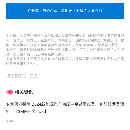
新能源重卡是指采用新型动力系统，完全或者主要
打开掌上有色App
，新用户注册送人人看特权
依靠新型能源驱动的总质量在12吨及以上的重型载
货汽车。为深入贯彻落实党中央、国务院关于碳达
本资讯中除公开信息外的其他数据均是基于公开信息（包括但不仅限于行业新
峰碳中和决策部署，促进交通运输绿色低碳转型，
闻、研讨会、展览会、企业财报、券商报告、国家统计局数据、海关进出口数
据、各大协会和机构公布的各类数据等等），并依托SMM内部数据库模型，
推进交通物流降本提质增效，加快推动新能源重卡
由研究小组进行综合分析和合理推断得出，仅供参考，不构成决策建议，客户
决策应自主判断，与上海有色网无关。
规模化应用，制定本实施方案。
上海有色网对本声明条款拥有最终解释权，并保留根据实际情况对声明内容进
行调整和修改的权利。
一、总体要求
新能源汽车
重卡
以习近平新时代中国特色社会主义思想为指导，深
相关资讯
入贯彻党的二十大和二十届历次全会精神，完整准
专家顾问授牌 2024新能源汽车供应链卓越贡献奖、创新技术奖颁
确全面贯彻新发展理念，加快构建新发展格局，以
奖！【SMM三电论坛】
实现交通运输领域2030年前碳达峰，促进我国产业
SMM
结构、能源结构、交通运输结构调整优化为目标，