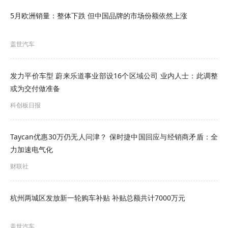
坚持政府引导、市场主导，创新驱动、标准引领，
5月欧洲销量：整体下跌 但中国品牌的市场份额依然上涨
强化统筹、有序发展，推动新能源重卡全场景规模
盖世汽车
化应用，培育交通运输领域消费新增长点，支撑交
通强国、制造强国、能源强国和美丽中国建设。
发力平价车型 蔚来乐道事业部设16个区域公司 业内人士：此调整
或为交付做准备
到2030年，新能源重卡渗透率达到40%，保有量突
科创板日报
破160万辆、占比达到20%左右；京津冀、汾渭平原
等地区固定线路短倒运输电动化比例超过80%；结
Taycan优惠30万仍无人问津？ 保时捷中国回应与经销商矛盾：全
合高速公路网建设电动重卡补能设施，打造零碳公
力加速电气化
路运输通道，支持并引导建设重卡充换电站3000个
财联社
左右，引导在重点场景科学布局加氢站、绿色燃料
加注站；高速公路新能源重卡货运量占比达到
杭州两城区发放新一轮购车补贴 补贴总额共计7000万元
18%；建立适应新能源重卡规模化应用的基础设
盖世汽车