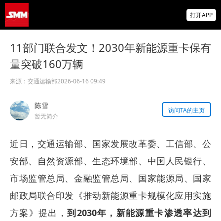
美国拟投30亿美元扶持关键矿产
打开APP
智利7月铜出口额同比增长22.7%
11部门联合发文！2030年新能源重卡保有
量突破160万辆
霍尔木兹海峡，重磅利好！“预计很快能达成
协议，美国届时解除封锁”！金银油齐涨！
来源：
交通运输部
2026-06-16 09:49
陈雪
访问TA的主页
暂无简介
近日，交通运输部、国家发展改革委、工信部、公
安部、自然资源部、生态环境部、中国人民银行、
市场监管总局、金融监管总局、国家能源局、国家
邮政局联合印发《推动新能源重卡规模化应用实施
方案》提出，
到2030年，新能源重卡渗透率达到